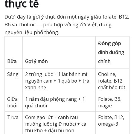
thực tế
Dưới đây là gợi ý thực đơn một ngày giàu folate, B12,
B6 và choline — phù hợp với người Việt, dùng
nguyên liệu phổ thông.
Đóng góp
dinh dưỡng
Bữa
Gợi ý món
chính
Sáng
2 trứng luộc + 1 lát bánh mì
Choline,
nguyên cám + 1 quả bơ + trà
folate, B12,
xanh nhẹ
chất béo tốt
Giữa
1 nắm đậu phộng rang + 1
Folate, B6,
buổi
quả chuối
magie
Trưa
Cơm gạo lứt + canh rau
Folate, B12,
muống luộc (giữ nước) + cá
omega-3
thu kho + đậu hũ non