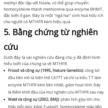
methyl độc lập với folate, có thể giúp chuyển
homocysteine thành methionine qua enzyme BHMT,
đặc biệt ở gan. Đây là một “ngả hai” sinh hoá hữu ích
cho người có MTHFR kém hiệu quả.
5. Bằng chứng từ nghiên
cứu
Dưới đây là vài nghiên cứu đáng chú ý đã định hình
hiểu biết của chúng ta về MTHFR.
Frosst và cộng sự (1995, Nature Genetics)
: công bố
đầu tiên mô tả biến thể C677T và chỉ ra kiểu TT làm
enzyme MTHFR kém bền nhiệt, giảm hoạt tính. Đây
là điểm khởi đầu của mọi nghiên cứu MTHFR sau này.
Wald và cộng sự (2002, BMJ)
: phân tích gộp lớn cho
thấy mỗi mức giảm 3 µmol/L homocysteine máu liên