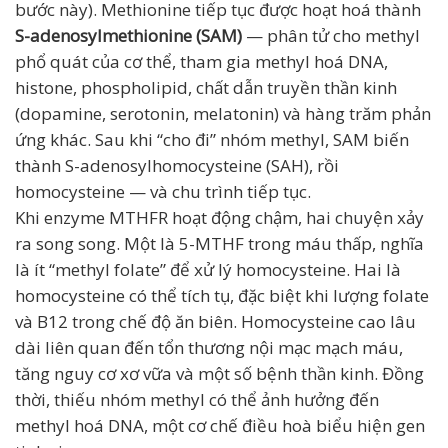
bước này). Methionine tiếp tục được hoạt hoá thành
S-adenosylmethionine (SAM)
— phân tử cho methyl
phổ quát của cơ thể, tham gia methyl hoá DNA,
histone, phospholipid, chất dẫn truyền thần kinh
(dopamine, serotonin, melatonin) và hàng trăm phản
ứng khác. Sau khi “cho đi” nhóm methyl, SAM biến
thành S-adenosylhomocysteine (SAH), rồi
homocysteine — và chu trình tiếp tục.
Khi enzyme MTHFR hoạt động chậm, hai chuyện xảy
ra song song. Một là 5-MTHF trong máu thấp, nghĩa
là ít “methyl folate” để xử lý homocysteine. Hai là
homocysteine có thể tích tụ, đặc biệt khi lượng folate
và B12 trong chế độ ăn biên. Homocysteine cao lâu
dài liên quan đến tổn thương nội mạc mạch máu,
tăng nguy cơ xơ vữa và một số bệnh thần kinh. Đồng
thời, thiếu nhóm methyl có thể ảnh hưởng đến
methyl hoá DNA, một cơ chế điều hoà biểu hiện gen