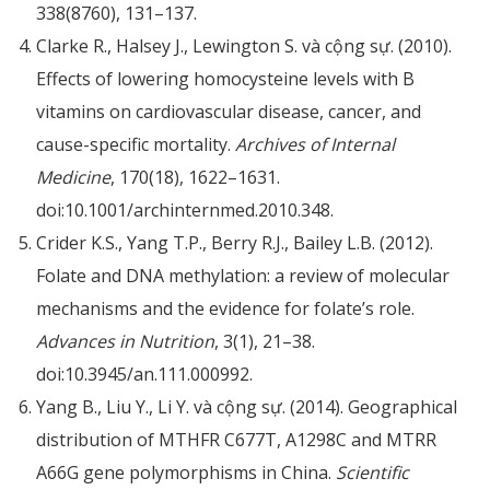
338(8760), 131–137.
Clarke R., Halsey J., Lewington S. và cộng sự. (2010).
Effects of lowering homocysteine levels with B
vitamins on cardiovascular disease, cancer, and
cause-specific mortality.
Archives of Internal
Medicine
, 170(18), 1622–1631.
doi:10.1001/archinternmed.2010.348.
Crider K.S., Yang T.P., Berry R.J., Bailey L.B. (2012).
Folate and DNA methylation: a review of molecular
mechanisms and the evidence for folate’s role.
Advances in Nutrition
, 3(1), 21–38.
doi:10.3945/an.111.000992.
Yang B., Liu Y., Li Y. và cộng sự. (2014). Geographical
distribution of MTHFR C677T, A1298C and MTRR
A66G gene polymorphisms in China.
Scientific