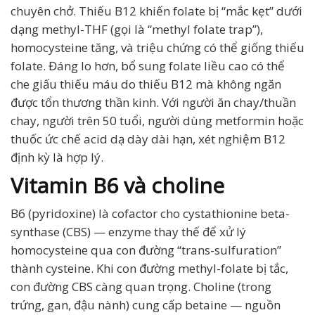
chuyên chở. Thiếu B12 khiến folate bị “mắc kẹt” dưới
dạng methyl-THF (gọi là “methyl folate trap”),
homocysteine tăng, và triệu chứng có thể giống thiếu
folate. Đáng lo hơn, bổ sung folate liều cao có thể
che giấu thiếu máu do thiếu B12 mà không ngăn
được tổn thương thần kinh. Với người ăn chay/thuần
chay, người trên 50 tuổi, người dùng metformin hoặc
thuốc ức chế acid dạ dày dài hạn, xét nghiệm B12
định kỳ là hợp lý.
Vitamin B6 và choline
B6 (pyridoxine) là cofactor cho cystathionine beta-
synthase (CBS) — enzyme thay thế để xử lý
homocysteine qua con đường “trans-sulfuration”
thành cysteine. Khi con đường methyl-folate bị tắc,
con đường CBS càng quan trọng. Choline (trong
trứng, gan, đậu nành) cung cấp betaine — nguồn