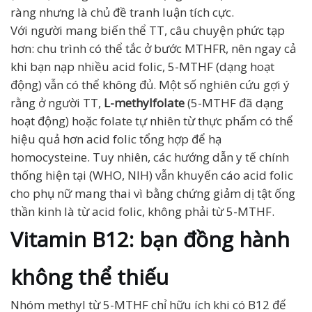
ràng nhưng là chủ đề tranh luận tích cực.
Với người mang biến thể TT, câu chuyện phức tạp
hơn: chu trình có thể tắc ở bước MTHFR, nên ngay cả
khi bạn nạp nhiều acid folic, 5-MTHF (dạng hoạt
động) vẫn có thể không đủ. Một số nghiên cứu gợi ý
rằng ở người TT,
L-methylfolate
(5-MTHF đã dạng
hoạt động) hoặc folate tự nhiên từ thực phẩm có thể
hiệu quả hơn acid folic tổng hợp để hạ
homocysteine. Tuy nhiên, các hướng dẫn y tế chính
thống hiện tại (WHO, NIH) vẫn khuyến cáo acid folic
cho phụ nữ mang thai vì bằng chứng giảm dị tật ống
thần kinh là từ acid folic, không phải từ 5-MTHF.
Vitamin B12: bạn đồng hành
không thể thiếu
Nhóm methyl từ 5-MTHF chỉ hữu ích khi có B12 để