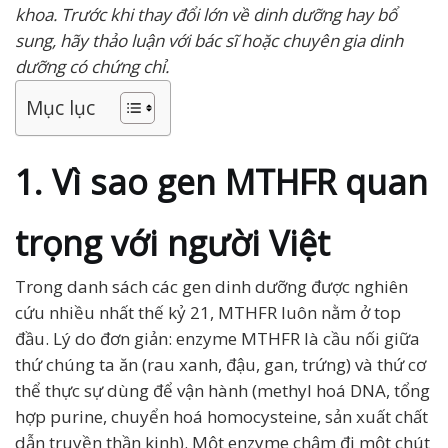
khoa. Trước khi thay đổi lớn về dinh dưỡng hay bổ
sung, hãy thảo luận với bác sĩ hoặc chuyên gia dinh
dưỡng có chứng chỉ.
Mục lục
1. Vì sao gen MTHFR quan
trọng với người Việt
Trong danh sách các gen dinh dưỡng được nghiên
cứu nhiều nhất thế kỷ 21, MTHFR luôn nằm ở top
đầu. Lý do đơn giản: enzyme MTHFR là cầu nối giữa
thứ chúng ta ăn (rau xanh, đậu, gan, trứng) và thứ cơ
thể thực sự dùng để vận hành (methyl hoá DNA, tổng
hợp purine, chuyển hoá homocysteine, sản xuất chất
dẫn truyền thần kinh). Một enzyme chậm đi một chút