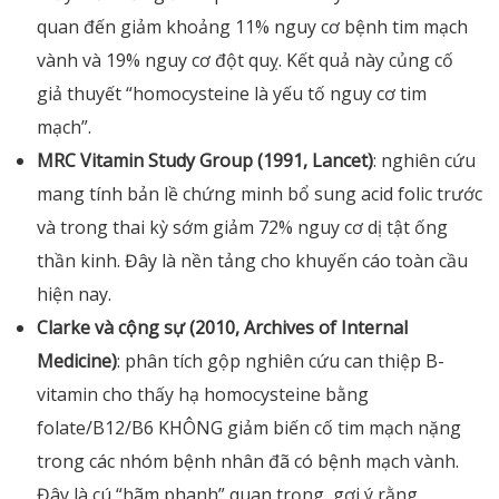
quan đến giảm khoảng 11% nguy cơ bệnh tim mạch
vành và 19% nguy cơ đột quỵ. Kết quả này củng cố
giả thuyết “homocysteine là yếu tố nguy cơ tim
mạch”.
MRC Vitamin Study Group (1991, Lancet)
: nghiên cứu
mang tính bản lề chứng minh bổ sung acid folic trước
và trong thai kỳ sớm giảm 72% nguy cơ dị tật ống
thần kinh. Đây là nền tảng cho khuyến cáo toàn cầu
hiện nay.
Clarke và cộng sự (2010, Archives of Internal
Medicine)
: phân tích gộp nghiên cứu can thiệp B-
vitamin cho thấy hạ homocysteine bằng
folate/B12/B6 KHÔNG giảm biến cố tim mạch nặng
trong các nhóm bệnh nhân đã có bệnh mạch vành.
Đây là cú “hãm phanh” quan trọng, gợi ý rằng