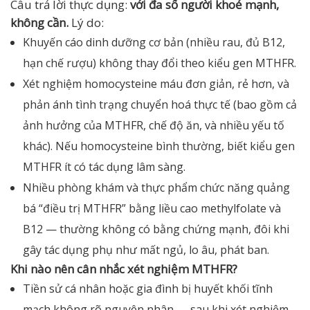
Câu trả lời thực dụng:
với đa số người khoẻ mạnh,
không cần.
Lý do:
Khuyến cáo dinh dưỡng cơ bản (nhiều rau, đủ B12,
hạn chế rượu) không thay đổi theo kiểu gen MTHFR.
Xét nghiệm homocysteine máu đơn giản, rẻ hơn, và
phản ánh tình trạng chuyển hoá thực tế (bao gồm cả
ảnh hưởng của MTHFR, chế độ ăn, và nhiều yếu tố
khác). Nếu homocysteine bình thường, biết kiểu gen
MTHFR ít có tác dụng lâm sàng.
Nhiều phòng khám và thực phẩm chức năng quảng
bá “điều trị MTHFR” bằng liều cao methylfolate và
B12 — thường không có bằng chứng mạnh, đôi khi
gây tác dụng phụ như mất ngủ, lo âu, phát ban.
Khi nào nên cân nhắc xét nghiệm MTHFR?
Tiền sử cá nhân hoặc gia đình bị huyết khối tĩnh
mạch không rõ nguyên nhân — sau khi xét nghiệm