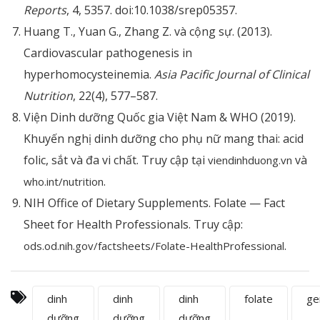
Reports
, 4, 5357. doi:10.1038/srep05357.
Huang T., Yuan G., Zhang Z. và cộng sự. (2013).
Cardiovascular pathogenesis in
hyperhomocysteinemia.
Asia Pacific Journal of Clinical
Nutrition
, 22(4), 577–587.
Viện Dinh dưỡng Quốc gia Việt Nam & WHO (2019).
Khuyến nghị dinh dưỡng cho phụ nữ mang thai: acid
folic, sắt và đa vi chất. Truy cập tại
và
viendinhduong.vn
.
who.int/nutrition
NIH Office of Dietary Supplements. Folate — Fact
Sheet for Health Professionals. Truy cập:
.
ods.od.nih.gov/factsheets/Folate-HealthProfessional
dinh
dinh
dinh
folate
ge
dưỡng
dưỡng
dưỡng