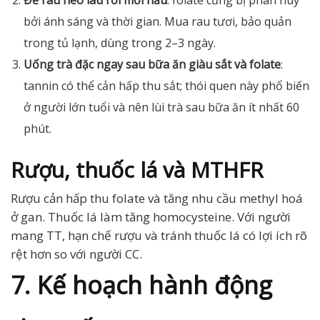
Để rau héo lâu rồi mới nấu
: folate cũng bị phân huỷ
bởi ánh sáng và thời gian. Mua rau tươi, bảo quản
trong tủ lạnh, dùng trong 2–3 ngày.
Uống trà đặc ngay sau bữa ăn giàu sắt và folate
:
tannin có thể cản hấp thu sắt; thói quen này phổ biến
ở người lớn tuổi và nên lùi trà sau bữa ăn ít nhất 60
phút.
Rượu, thuốc lá và MTHFR
Rượu cản hấp thu folate và tăng nhu cầu methyl hoá
ở gan. Thuốc lá làm tăng homocysteine. Với người
mang TT, hạn chế rượu và tránh thuốc lá có lợi ích rõ
rệt hơn so với người CC.
7. Kế hoạch hành động