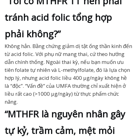
“Tôi có MTHFR TT nên phải
tránh acid folic tổng hợp
phải không?”
Không hẳn. Bằng chứng giảm dị tật ống thần kinh đến
từ acid folic. Với phụ nữ mang thai, cứ theo hướng
dẫn chính thống. Ngoài thai kỳ, nếu bạn muốn ưu
tiên folate tự nhiên và L-methylfolate, đó là lựa chọn
hợp lý, nhưng acid folic liều 400 µg/ngày không hề
là “độc”. “Vấn đề” của UMFA thường chỉ xuất hiện ở
liều rất cao (>1000 µg/ngày) từ thực phẩm chức
năng.
“MTHFR là nguyên nhân gây
tự kỷ, trầm cảm, mệt mỏi