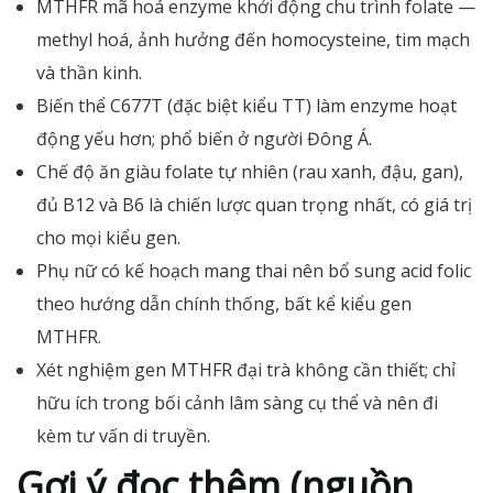
MTHFR mã hoá enzyme khởi động chu trình folate —
methyl hoá, ảnh hưởng đến homocysteine, tim mạch
và thần kinh.
Biến thể C677T (đặc biệt kiểu TT) làm enzyme hoạt
động yếu hơn; phổ biến ở người Đông Á.
Chế độ ăn giàu folate tự nhiên (rau xanh, đậu, gan),
đủ B12 và B6 là chiến lược quan trọng nhất, có giá trị
cho mọi kiểu gen.
Phụ nữ có kế hoạch mang thai nên bổ sung acid folic
theo hướng dẫn chính thống, bất kể kiểu gen
MTHFR.
Xét nghiệm gen MTHFR đại trà không cần thiết; chỉ
hữu ích trong bối cảnh lâm sàng cụ thể và nên đi
kèm tư vấn di truyền.
Gợi ý đọc thêm (nguồn