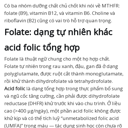
Có ba nhóm dưỡng chất chủ chốt khi nói về MTHFR:
folate (B9), vitamin B12, và vitamin B6. Choline và
riboflavin (B2) cũng có vai trò hỗ trợ quan trọng.
Folate: dạng tự nhiên khác
acid folic tổng hợp
Folate là thuật ngữ chung cho một họ hợp chất.
Folate tự nhiên trong rau xanh, đậu, gan đã ở dạng
polyglutamate, được ruột cắt thành monoglutamate,
rồi khử thành dihydrofolate và tetrahydrofolate.
Acid folic
là dạng tổng hợp trong thực phẩm bổ sung
và ngũ cốc tăng cường, cần phải được dihydrofolate
reductase (DHFR) khử trước khi vào chu trình. Ở liều
cao (>400 µg/ngày), một phần acid folic không được
khử kịp và có thể tích luỹ “unmetabolized folic acid
(UMFA)” trong máu — tác dụng sinh học còn chưa rõ