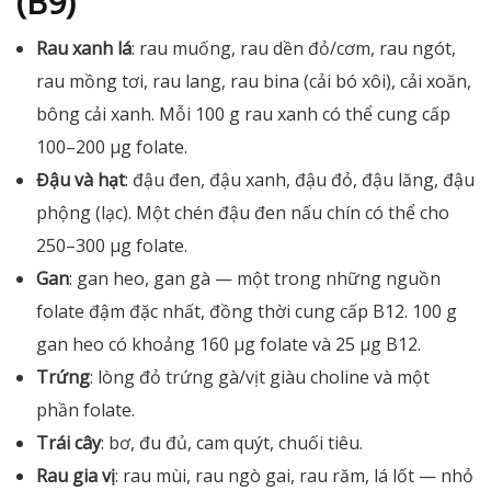
(B9)
Rau xanh lá
: rau muống, rau dền đỏ/cơm, rau ngót,
rau mồng tơi, rau lang, rau bina (cải bó xôi), cải xoăn,
bông cải xanh. Mỗi 100 g rau xanh có thể cung cấp
100–200 µg folate.
Đậu và hạt
: đậu đen, đậu xanh, đậu đỏ, đậu lăng, đậu
phộng (lạc). Một chén đậu đen nấu chín có thể cho
250–300 µg folate.
Gan
: gan heo, gan gà — một trong những nguồn
folate đậm đặc nhất, đồng thời cung cấp B12. 100 g
gan heo có khoảng 160 µg folate và 25 µg B12.
Trứng
: lòng đỏ trứng gà/vịt giàu choline và một
phần folate.
Trái cây
: bơ, đu đủ, cam quýt, chuối tiêu.
Rau gia vị
: rau mùi, rau ngò gai, rau răm, lá lốt — nhỏ