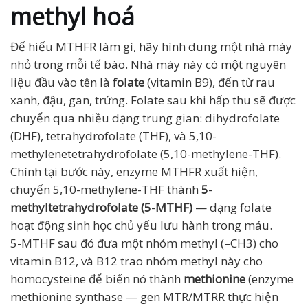
methyl hoá
Để hiểu MTHFR làm gì, hãy hình dung một nhà máy
nhỏ trong mỗi tế bào. Nhà máy này có một nguyên
liệu đầu vào tên là
folate
(vitamin B9), đến từ rau
xanh, đậu, gan, trứng. Folate sau khi hấp thu sẽ được
chuyển qua nhiều dạng trung gian: dihydrofolate
(DHF), tetrahydrofolate (THF), và 5,10-
methylenetetrahydrofolate (5,10-methylene-THF).
Chính tại bước này, enzyme MTHFR xuất hiện,
chuyển 5,10-methylene-THF thành
5-
methyltetrahydrofolate (5-MTHF)
— dạng folate
hoạt động sinh học chủ yếu lưu hành trong máu.
5-MTHF sau đó đưa một nhóm methyl (–CH3) cho
vitamin B12, và B12 trao nhóm methyl này cho
homocysteine để biến nó thành
methionine
(enzyme
methionine synthase — gen MTR/MTRR thực hiện