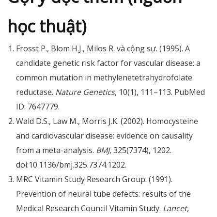
học thuật)
Frosst P., Blom H.J., Milos R. và cộng sự. (1995). A
candidate genetic risk factor for vascular disease: a
common mutation in methylenetetrahydrofolate
reductase.
Nature Genetics
, 10(1), 111–113. PubMed
ID: 7647779.
Wald D.S., Law M., Morris J.K. (2002). Homocysteine
and cardiovascular disease: evidence on causality
from a meta-analysis.
BMJ
, 325(7374), 1202.
doi:10.1136/bmj.325.7374.1202.
MRC Vitamin Study Research Group. (1991).
Prevention of neural tube defects: results of the
Medical Research Council Vitamin Study.
Lancet
,