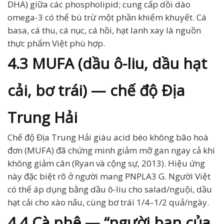
DHA) giữa các phospholipid; cung cấp dồi dào
omega-3 có thể bù trừ một phần khiếm khuyết. Cá
basa, cá thu, cá nục, cá hồi, hạt lanh xay là nguồn
thực phẩm Việt phù hợp.
4.3 MUFA (dầu ô-liu, dầu hạt
cải, bơ trái) — chế độ Địa
Trung Hải
Chế độ Địa Trung Hải giàu acid béo không bão hoà
đơn (MUFA) đã chứng minh giảm mỡ gan ngay cả khi
không giảm cân (Ryan và cộng sự, 2013). Hiệu ứng
này đặc biệt rõ ở người mang PNPLA3 G. Người Việt
có thể áp dụng bằng dầu ô-liu cho salad/nguội, dầu
hạt cải cho xào nấu, cùng bơ trái 1/4–1/2 quả/ngày.
4.4 Cà phê — “người bạn của