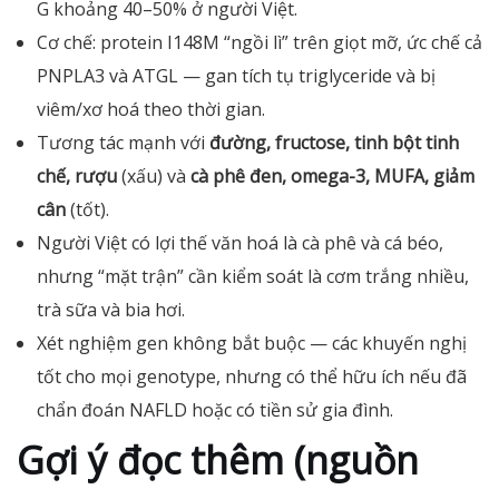
G khoảng 40–50% ở người Việt.
Cơ chế: protein I148M “ngồi lì” trên giọt mỡ, ức chế cả
PNPLA3 và ATGL — gan tích tụ triglyceride và bị
viêm/xơ hoá theo thời gian.
Tương tác mạnh với
đường, fructose, tinh bột tinh
chế, rượu
(xấu) và
cà phê đen, omega-3, MUFA, giảm
cân
(tốt).
Người Việt có lợi thế văn hoá là cà phê và cá béo,
nhưng “mặt trận” cần kiểm soát là cơm trắng nhiều,
trà sữa và bia hơi.
Xét nghiệm gen không bắt buộc — các khuyến nghị
tốt cho mọi genotype, nhưng có thể hữu ích nếu đã
chẩn đoán NAFLD hoặc có tiền sử gia đình.
Gợi ý đọc thêm (nguồn