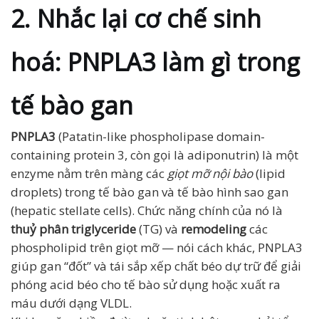
2. Nhắc lại cơ chế sinh
hoá: PNPLA3 làm gì trong
tế bào gan
PNPLA3
(Patatin-like phospholipase domain-
containing protein 3, còn gọi là adiponutrin) là một
enzyme nằm trên màng các
giọt mỡ nội bào
(lipid
droplets) trong tế bào gan và tế bào hình sao gan
(hepatic stellate cells). Chức năng chính của nó là
thuỷ phân triglyceride
(TG) và
remodeling
các
phospholipid trên giọt mỡ — nói cách khác, PNPLA3
giúp gan “đốt” và tái sắp xếp chất béo dự trữ để giải
phóng acid béo cho tế bào sử dụng hoặc xuất ra
máu dưới dạng VLDL.