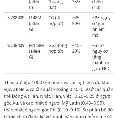
(allele
“hoang
35%
chiếu
C)
dã”)
(1.0)
rs738409
I148M
CG (dị
~45–
~2× nguy
(allele
hợp tử)
50%
cơ gan
G)
nhiễm
mỡ
rs738409
M148M
GG (đồng
~15–
~3–5×
(allele
hợp tử)
20%
nguy cơ;
G)
tăng
mạnh xơ
gan, HCC
Theo dữ liệu 1000 Genomes và các nghiên cứu khu
vực, allele G có tần suất khoảng 0.40–0.50 ở các quần
thể Đông Á (Hán, Nhật, Hàn, Việt), 0.20–0.25 ở người
gốc Âu, và cao nhất ở người Mỹ Latin (0.45–0.55),
thấp nhất ở người gốc Phi (0.10–0.15). Sự phân bố đó
trùng khớp đáng kể với gánh nặng gan nhiễm mỡ và