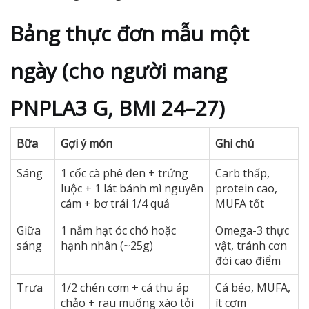
Bảng thực đơn mẫu một
ngày (cho người mang
PNPLA3 G, BMI 24–27)
Bữa
Gợi ý món
Ghi chú
Sáng
1 cốc cà phê đen + trứng
Carb thấp,
luộc + 1 lát bánh mì nguyên
protein cao,
cám + bơ trái 1/4 quả
MUFA tốt
Giữa
1 nắm hạt óc chó hoặc
Omega-3 thực
sáng
hạnh nhân (~25g)
vật, tránh cơn
đói cao điểm
Trưa
1/2 chén cơm + cá thu áp
Cá béo, MUFA,
chảo + rau muống xào tỏi
ít cơm