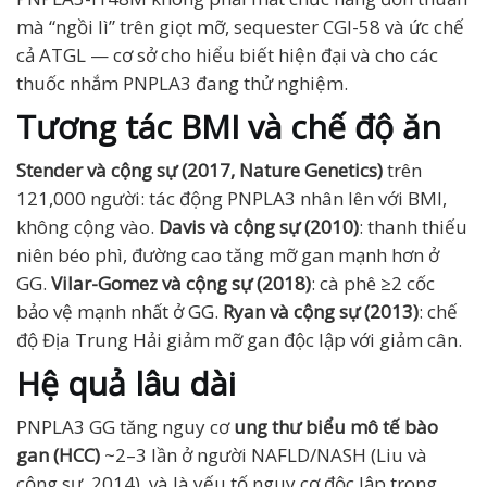
mà “ngồi lì” trên giọt mỡ, sequester CGI-58 và ức chế
cả ATGL — cơ sở cho hiểu biết hiện đại và cho các
thuốc nhắm PNPLA3 đang thử nghiệm.
Tương tác BMI và chế độ ăn
Stender và cộng sự (2017, Nature Genetics)
trên
121,000 người: tác động PNPLA3 nhân lên với BMI,
không cộng vào.
Davis và cộng sự (2010)
: thanh thiếu
niên béo phì, đường cao tăng mỡ gan mạnh hơn ở
GG.
Vilar-Gomez và cộng sự (2018)
: cà phê ≥2 cốc
bảo vệ mạnh nhất ở GG.
Ryan và cộng sự (2013)
: chế
độ Địa Trung Hải giảm mỡ gan độc lập với giảm cân.
Hệ quả lâu dài
PNPLA3 GG tăng nguy cơ
ung thư biểu mô tế bào
gan (HCC)
~2–3 lần ở người NAFLD/NASH (Liu và
cộng sự, 2014), và là yếu tố nguy cơ độc lập trong