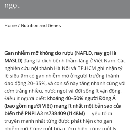
ngọt
Home
/
Nutrition and Genes
Gan nhiễm mỡ không do rượu (NAFLD, nay gọi là
MASLD)
đang là dịch bệnh thầm lặng ở Việt Nam. Các
nghiên cứu nội thành Hà Nội và TP.HCM ghi nhận tỷ
lệ siêu âm có gan nhiễm mỡ ở người trưởng thành
dao động 20–35%, và con số này tăng nhanh cùng với
cơm trắng nhiều, nước ngọt và đời sống ít vận động.
Điều ít người biết:
khoảng 40–50% người Đông Á
(bao gồm người Việt) mang ít nhất một bản sao của
biến thể PNPLA3 rs738409 (I148M)
— yếu tố di
truyền mạnh nhất từng được phát hiện cho gan
nhiễm mỡ. Cùng một bữa cơm chiên, cùng một ly