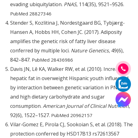
evading ubiquitylation.
PNAS
, 114(35), 9521–9526.
PubMed 28827346
Stender S, Kozlitina J, Nordestgaard BG, Tybjærg-
Hansen A, Hobbs HH, Cohen JC. (2017). Adiposity
amplifies the genetic risk of fatty liver disease
conferred by multiple loci.
Nature Genetics
, 49(6),
842–847.
PubMed 28436986
Davis JN, Lê KA, Walker RW, et al. (2010). Increased
hepatic fat in overweight Hispanic youth influenced
by interaction between genetic variation in PNPLA3
and high dietary carbohydrate and sugar
consumption.
American Journal of Clinical Nutrition
,
92(6), 1522–1527.
PubMed 20962157
Vilar-Gomez E, Pirola CJ, Sookoian S, et al. (2018). The
protection conferred by HSD17B13 rs72613567