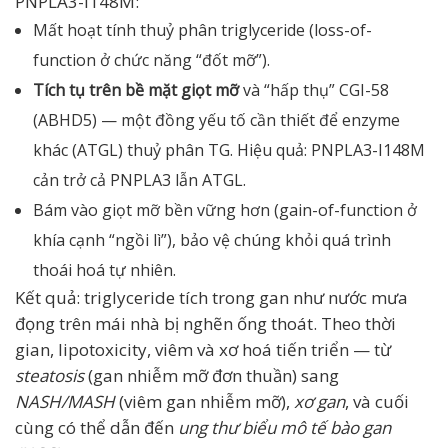
PNPLA3-I148M:
Mất hoạt tính thuỷ phân triglyceride (loss-of-
function ở chức năng “đốt mỡ”).
Tích tụ trên bề mặt giọt mỡ
và “hấp thụ” CGI-58
(ABHD5) — một đồng yếu tố cần thiết để enzyme
khác (ATGL) thuỷ phân TG. Hiệu quả: PNPLA3-I148M
cản trở cả PNPLA3 lẫn ATGL.
Bám vào giọt mỡ bền vững hơn (gain-of-function ở
khía cạnh “ngồi lì”), bảo vệ chúng khỏi quá trình
thoái hoá tự nhiên.
Kết quả: triglyceride tích trong gan như nước mưa
đọng trên mái nhà bị nghẽn ống thoát. Theo thời
gian, lipotoxicity, viêm và xơ hoá tiến triển — từ
steatosis
(gan nhiễm mỡ đơn thuần) sang
NASH/MASH
(viêm gan nhiễm mỡ),
xơ gan
, và cuối
cùng có thể dẫn đến
ung thư biểu mô tế bào gan