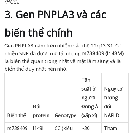
(HCC)
.
3. Gen PNPLA3 và các
biến thể chính
Gen PNPLA3 nằm trên nhiễm sắc thể 22q13.31. Có
nhiều SNP đã được mô tả, nhưng
rs738409 (I148M)
là biến thể quan trọng nhất về mặt lâm sàng và là
biến thể duy nhất nên nhớ.
Tần
suất ở
Nguy cơ
người
tương
Đổi
Đông Á
đối
Biến thể
protein
Genotype
(xấp xỉ)
NAFLD
rs738409
I148I
CC (kiểu
~30–
Tham