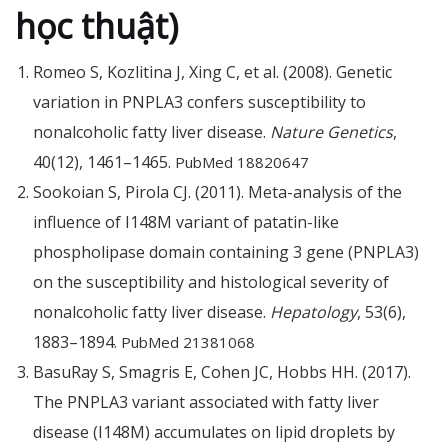
học thuật)
Romeo S, Kozlitina J, Xing C, et al. (2008). Genetic
variation in PNPLA3 confers susceptibility to
nonalcoholic fatty liver disease.
Nature Genetics
,
40(12), 1461–1465.
PubMed 18820647
Sookoian S, Pirola CJ. (2011). Meta-analysis of the
influence of I148M variant of patatin-like
phospholipase domain containing 3 gene (PNPLA3)
on the susceptibility and histological severity of
nonalcoholic fatty liver disease.
Hepatology
, 53(6),
1883–1894.
PubMed 21381068
BasuRay S, Smagris E, Cohen JC, Hobbs HH. (2017).
The PNPLA3 variant associated with fatty liver
disease (I148M) accumulates on lipid droplets by