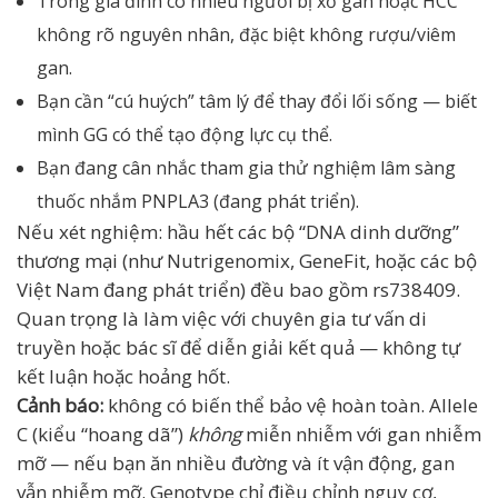
Trong gia đình có nhiều người bị xơ gan hoặc HCC
không rõ nguyên nhân, đặc biệt không rượu/viêm
gan.
Bạn cần “cú huých” tâm lý để thay đổi lối sống — biết
mình GG có thể tạo động lực cụ thể.
Bạn đang cân nhắc tham gia thử nghiệm lâm sàng
thuốc nhắm PNPLA3 (đang phát triển).
Nếu xét nghiệm: hầu hết các bộ “DNA dinh dưỡng”
thương mại (như Nutrigenomix, GeneFit, hoặc các bộ
Việt Nam đang phát triển) đều bao gồm rs738409.
Quan trọng là làm việc với chuyên gia tư vấn di
truyền hoặc bác sĩ để diễn giải kết quả — không tự
kết luận hoặc hoảng hốt.
Cảnh báo:
không có biến thể bảo vệ hoàn toàn. Allele
C (kiểu “hoang dã”)
không
miễn nhiễm với gan nhiễm
mỡ — nếu bạn ăn nhiều đường và ít vận động, gan
vẫn nhiễm mỡ. Genotype chỉ điều chỉnh nguy cơ,