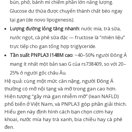
bún, phở, bánh mì chiếm phần lớn năng lượng.
Glucose dư thừa được chuyển thành chất béo ngay
tại gan (de novo lipogenesis).
Lượng đường lỏng tăng nhanh
: nước mía, trà sữa,
nước ngọt, cà phê sữa đặc — fructose là “nhiên liệu”
trực tiếp cho gan tổng hợp triglyceride.
Tần suất PNPLA3 I148M cao
: ~40–50% người Đông Á
mang ít nhất một bản sao G của rs738409, so với 20–
25% ở người gốc châu Âu.
Hệ quả: cùng một mức cân nặng, người Đông Á
thường có mỡ nội tạng và mỡ trong gan cao hơn.
Hiện tượng “gầy mà gan nhiễm mỡ” (lean NAFLD)
phổ biến ở Việt Nam, và PNPLA3 góp phần giải thích.
Hiểu gen này định hình cách bạn chọn cơm hay
khoai, nước mía hay trà xanh, bia chiều hay cà phê
đen.