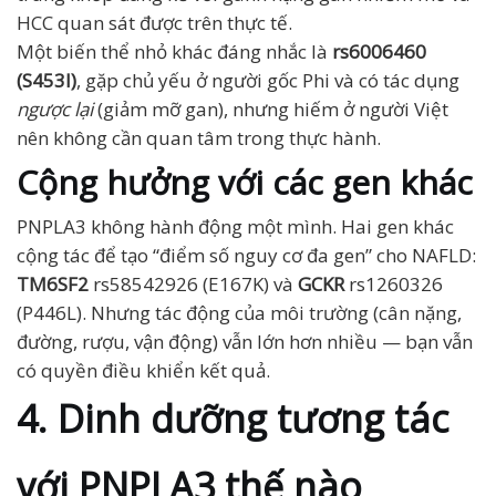
HCC quan sát được trên thực tế.
Một biến thể nhỏ khác đáng nhắc là
rs6006460
(S453I)
, gặp chủ yếu ở người gốc Phi và có tác dụng
ngược lại
(giảm mỡ gan), nhưng hiếm ở người Việt
nên không cần quan tâm trong thực hành.
Cộng hưởng với các gen khác
PNPLA3 không hành động một mình. Hai gen khác
cộng tác để tạo “điểm số nguy cơ đa gen” cho NAFLD:
TM6SF2
rs58542926 (E167K) và
GCKR
rs1260326
(P446L). Nhưng tác động của môi trường (cân nặng,
đường, rượu, vận động) vẫn lớn hơn nhiều — bạn vẫn
có quyền điều khiển kết quả.
4. Dinh dưỡng tương tác
với PNPLA3 thế nào