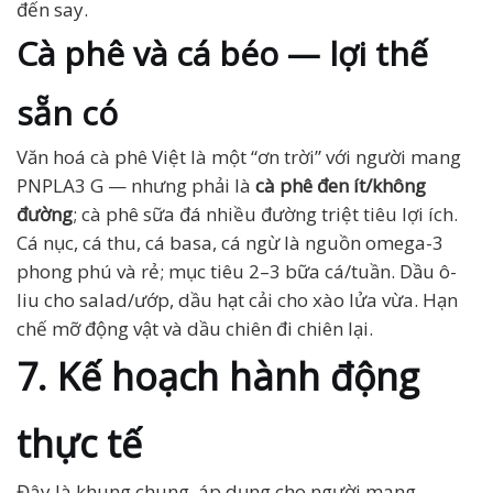
đến say.
Cà phê và cá béo — lợi thế
sẵn có
Văn hoá cà phê Việt là một “ơn trời” với người mang
PNPLA3 G — nhưng phải là
cà phê đen ít/không
đường
; cà phê sữa đá nhiều đường triệt tiêu lợi ích.
Cá nục, cá thu, cá basa, cá ngừ là nguồn omega-3
phong phú và rẻ; mục tiêu 2–3 bữa cá/tuần. Dầu ô-
liu cho salad/ướp, dầu hạt cải cho xào lửa vừa. Hạn
chế mỡ động vật và dầu chiên đi chiên lại.
7. Kế hoạch hành động
thực tế
Đây là khung chung, áp dụng cho người mang