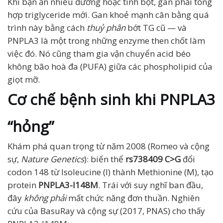
Khi bạn ăn nhiều đường hoặc tinh bột, gan phải tổng
hợp triglyceride mới. Gan khoẻ mạnh cân bằng quá
trình này bằng cách
thuỷ phân
bớt TG cũ — và
PNPLA3 là một trong những enzyme then chốt làm
việc đó. Nó cũng tham gia vận chuyển acid béo
không bão hoà đa (PUFA) giữa các phospholipid của
giọt mỡ.
Cơ chế bệnh sinh khi PNPLA3
“hỏng”
Khám phá quan trọng từ năm 2008 (Romeo và cộng
sự,
Nature Genetics
): biến thể
rs738409 C>G
đổi
codon 148 từ Isoleucine (I) thành Methionine (M), tạo
protein
PNPLA3-I148M
. Trái với suy nghĩ ban đầu,
đây
không phải
mất chức năng đơn thuần. Nghiên
cứu của BasuRay và cộng sự (2017, PNAS) cho thấy