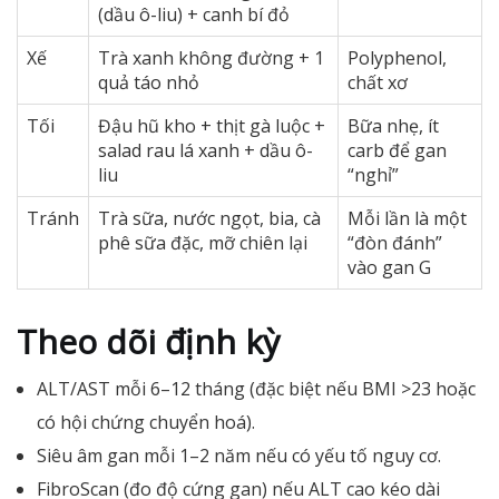
(dầu ô-liu) + canh bí đỏ
Xế
Trà xanh không đường + 1
Polyphenol,
quả táo nhỏ
chất xơ
Tối
Đậu hũ kho + thịt gà luộc +
Bữa nhẹ, ít
salad rau lá xanh + dầu ô-
carb để gan
liu
“nghỉ”
Tránh
Trà sữa, nước ngọt, bia, cà
Mỗi lần là một
phê sữa đặc, mỡ chiên lại
“đòn đánh”
vào gan G
Theo dõi định kỳ
ALT/AST mỗi 6–12 tháng (đặc biệt nếu BMI >23 hoặc
có hội chứng chuyển hoá).
Siêu âm gan mỗi 1–2 năm nếu có yếu tố nguy cơ.
FibroScan (đo độ cứng gan) nếu ALT cao kéo dài