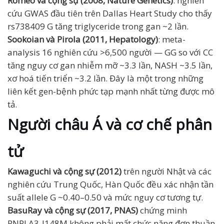
Romeo và cộng sự (2008, Nature Genetics)
: nghiên
cứu GWAS đầu tiên trên Dallas Heart Study cho thấy
rs738409 G tăng triglyceride trong gan ~2 lần.
Sookoian và Pirola (2011, Hepatology)
: meta-
analysis 16 nghiên cứu >6,500 người — GG so với CC
tăng nguy cơ gan nhiễm mỡ ~3.3 lần, NASH ~3.5 lần,
xơ hoá tiến triển ~3.2 lần. Đây là một trong những
liên kết gen-bệnh phức tạp mạnh nhất từng được mô
tả.
Người châu Á và cơ chế phân
tử
Kawaguchi và cộng sự (2012)
trên người Nhật và các
nghiên cứu Trung Quốc, Hàn Quốc đều xác nhận tần
suất allele G ~0.40–0.50 và mức nguy cơ tương tự.
BasuRay và cộng sự (2017, PNAS)
chứng minh
PNPLA3-I148M không phải mất chức năng đơn thuần