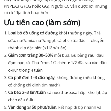
PNPLA3 G (CG hoặc GG). Người CC vẫn được lợi nhưng
có dư địa linh hoạt hơn.
Ưu tiên cao (làm sớm)
Loại bỏ đồ uống có đường
khỏi thường ngày. Trà
sữa, nước mía, nước ngọt, cà phê sữa đặc — chuyển
thành dịp đặc biệt (≤1 lần/tuần).
Giảm cơm trắng 30–50%
mỗi bữa. Bù bằng rau, đậu,
đạm nạc, cá. Thử “cơm 1/2 chén + 1/2 đĩa rau xào dầu
ô-liu” trong 4 tuần.
Cà phê đen 1–3 cốc/ngày
, không đường (nếu không
có chống chỉ định tim mạch).
Cá béo 2–3 lần/tuần
: cá nục/thu/basa hấp, kho lạt, áp
chảo dầu ô-liu.
Vận động ≥150 phút/tuần
, kết hợp đi bộ nhanh và