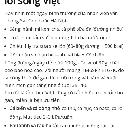
lối sống Việt
Hãy nhìn một ngày bình thường của nhân viên văn
phòng Sài Gòn hoặc Hà Nội:
Sáng: bánh mì kèm chả, cà phê sữa đá (đường nhiều).
Trưa: cơm tấm sườn nướng + 1 chai nước ngọt.
Chiều: 1 ly trà sữa size lớn (60–80g đường, ~500 kcal).
Tối: nhậu với bạn bè — 4 chai bia + đồ chiên.
Tổng đường/ngày dễ vượt 100g; cồn vượt 30g; chất
béo bão hoà cao. Với người mang TM6SF2 E167K, đó
là công thức để gan tích mỡ trong vài năm và xuất
hiện men gan tăng nhẹ ở tuổi 35–40.
Tin tốt là ẩm thực Việt cũng có rất nhiều món tốt cho
gan, miễn là bạn ưu tiên:
Cá biển và cá đồng nhỏ
: cá thu, cá nục, cá basa, cá rô
đồng. Mục tiêu 2–3 bữa/tuần.
Rau xanh và rau họ cải
: rau muống, mồng tơi, cải