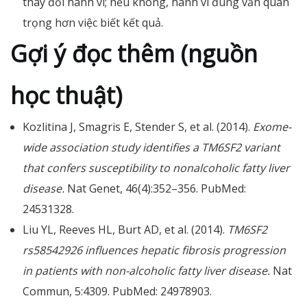
thay đổi hành vi; nếu không, hành vi đúng vẫn quan
trọng hơn việc biết kết quả.
Gợi ý đọc thêm (nguồn
học thuật)
Kozlitina J, Smagris E, Stender S, et al. (2014).
Exome-
wide association study identifies a TM6SF2 variant
that confers susceptibility to nonalcoholic fatty liver
disease.
Nat Genet, 46(4):352–356. PubMed:
24531328.
Liu YL, Reeves HL, Burt AD, et al. (2014).
TM6SF2
rs58542926 influences hepatic fibrosis progression
in patients with non-alcoholic fatty liver disease.
Nat
Commun, 5:4309. PubMed: 24978903.