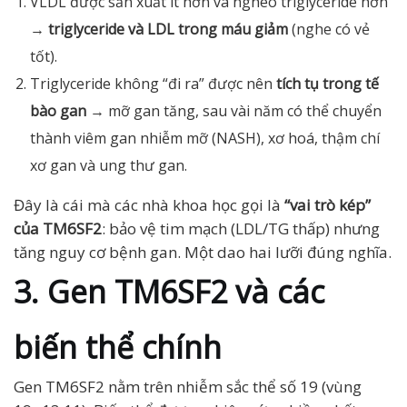
VLDL được sản xuất ít hơn và nghèo triglyceride hơn
→
triglyceride và LDL trong máu giảm
(nghe có vẻ
tốt).
Triglyceride không “đi ra” được nên
tích tụ trong tế
bào gan
→ mỡ gan tăng, sau vài năm có thể chuyển
thành viêm gan nhiễm mỡ (NASH), xơ hoá, thậm chí
xơ gan và ung thư gan.
Đây là cái mà các nhà khoa học gọi là
“vai trò kép”
của TM6SF2
: bảo vệ tim mạch (LDL/TG thấp) nhưng
tăng nguy cơ bệnh gan. Một dao hai lưỡi đúng nghĩa.
3. Gen TM6SF2 và các
biến thể chính
Gen TM6SF2 nằm trên nhiễm sắc thể số 19 (vùng