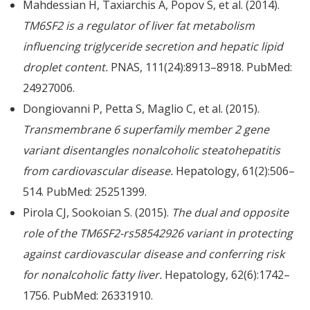
Mahdessian H, Taxiarchis A, Popov S, et al. (2014).
TM6SF2 is a regulator of liver fat metabolism
influencing triglyceride secretion and hepatic lipid
droplet content.
PNAS, 111(24):8913–8918. PubMed:
24927006.
Dongiovanni P, Petta S, Maglio C, et al. (2015).
Transmembrane 6 superfamily member 2 gene
variant disentangles nonalcoholic steatohepatitis
from cardiovascular disease.
Hepatology, 61(2):506–
514. PubMed: 25251399.
Pirola CJ, Sookoian S. (2015).
The dual and opposite
role of the TM6SF2-rs58542926 variant in protecting
against cardiovascular disease and conferring risk
for nonalcoholic fatty liver.
Hepatology, 62(6):1742–
1756. PubMed: 26331910.