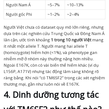
Người Nam Á
~5–7%
~10–13%
Người gốc Phi
~1–2%
~2–4%
Người Việt chưa có dataset quy mô lớn riêng, nhưng
dựa trên các nghiên cứu Trung Quốc và Đông Nam Á
lân cận, ước tính khoảng
1 trong 10 người Việt
mang
ít nhất một allele T. Người mang hai allele T
(homozygote) hiếm hơn (<1%), và phenotype gan
nhiễm mỡ ở nhóm này thường nặng hơn nhiều.
Ngoài E167K, còn có vài biến thể hiếm khác (ví dụ
L156P, A171V) nhưng tác động lâm sàng không rõ
ràng bằng. Khi nói “có TM6SF2” trong các xét nghiệm
thương mại, gần như luôn nói về E167K.
4. Dinh dưỡng tương tác