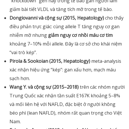
“knockdown” gen này trong tế bào gan người làm
giảm bài tiết VLDL và tăng tích mỡ trong tế bào.
Dongiovanni và cộng sự (2015, Hepatology)
cho thấy
điều phản trực giác: cùng allele T tăng nguy cơ gan
nhiễm mỡ nhưng
giảm nguy cơ nhồi máu cơ tim
khoảng 7–10% mỗi allele. Đây là cơ sở cho khái niệm
“vai trò kép”.
Pirola & Sookoian (2015, Hepatology)
meta-analysis
xác nhận hiệu ứng “kép”: gan xấu hơn, mạch máu
sạch hơn.
Wang Y. và cộng sự (2015–2018)
trên các nhóm người
Trung Quốc xác nhận tần suất E167K khoảng 5–8%
và mối liên hệ với NAFLD, đặc biệt ở người không
béo phì (lean NAFLD), nhóm rất quan trọng cho Việt
Nam.