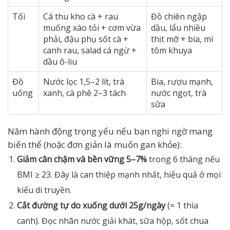
Tối
Cá thu kho cà + rau
Đồ chiên ngập
muống xào tỏi + cơm vừa
dầu, lẩu nhiều
phải, đậu phụ sốt cà +
thịt mỡ + bia, mì
canh rau, salad cá ngừ +
tôm khuya
dầu ô-liu
Đồ
Nước lọc 1,5–2 lít, trà
Bia, rượu mạnh,
uống
xanh, cà phê 2–3 tách
nước ngọt, trà
sữa
Năm hành động trọng yếu nếu bạn nghi ngờ mang
biến thể (hoặc đơn giản là muốn gan khỏe):
Giảm cân chậm và bền vững 5–7%
trong 6 tháng nếu
BMI ≥ 23. Đây là can thiệp mạnh nhất, hiệu quả ở mọi
kiểu di truyền.
Cắt đường tự do xuống dưới 25g/ngày
(≈ 1 thìa
canh). Đọc nhãn nước giải khát, sữa hộp, sốt chua