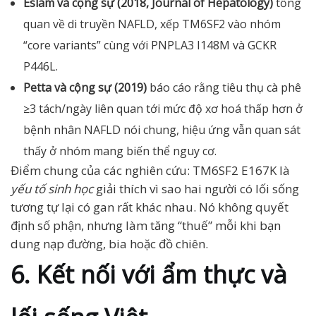
Eslam và cộng sự (2018, Journal of Hepatology)
tổng
quan về di truyền NAFLD, xếp TM6SF2 vào nhóm
“core variants” cùng với PNPLA3 I148M và GCKR
P446L.
Petta và cộng sự (2019)
báo cáo rằng tiêu thụ cà phê
≥3 tách/ngày liên quan tới mức độ xơ hoá thấp hơn ở
bệnh nhân NAFLD nói chung, hiệu ứng vẫn quan sát
thấy ở nhóm mang biến thể nguy cơ.
Điểm chung của các nghiên cứu: TM6SF2 E167K là
yếu tố sinh học
giải thích vì sao hai người có lối sống
tương tự lại có gan rất khác nhau. Nó không quyết
định số phận, nhưng làm tăng “thuế” mỗi khi bạn
dung nạp đường, bia hoặc đồ chiên.
6. Kết nối với ẩm thực và