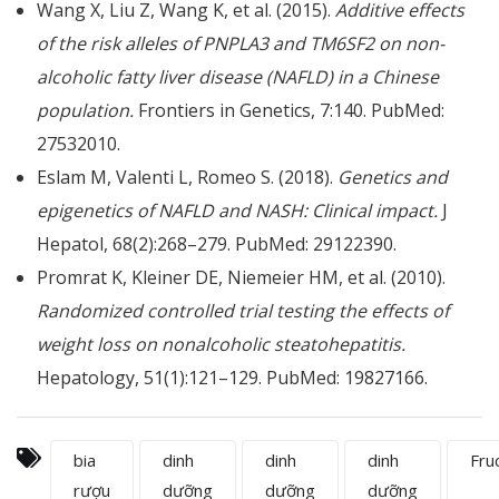
Wang X, Liu Z, Wang K, et al. (2015).
Additive effects
of the risk alleles of PNPLA3 and TM6SF2 on non-
alcoholic fatty liver disease (NAFLD) in a Chinese
population.
Frontiers in Genetics, 7:140. PubMed:
27532010.
Eslam M, Valenti L, Romeo S. (2018).
Genetics and
epigenetics of NAFLD and NASH: Clinical impact.
J
Hepatol, 68(2):268–279. PubMed: 29122390.
Promrat K, Kleiner DE, Niemeier HM, et al. (2010).
Randomized controlled trial testing the effects of
weight loss on nonalcoholic steatohepatitis.
Hepatology, 51(1):121–129. PubMed: 19827166.
bia
dinh
dinh
dinh
Fru
rượu
dưỡng
dưỡng
dưỡng