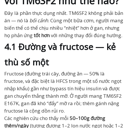
với TM6SF2 như thế nào?
Đây là phần thực dụng nhất. TM6SF2 không phải bản
án — nó là
bối cảnh
. Cùng một bữa cơm, người mang
biến thể có thể chịu nhiều “nhiệt” hơn ở gan, nhưng
họ phản ứng
tốt hơn
với những thay đổi đúng hướng.
4.1 Đường và fructose — kẻ
thù số một
Fructose (đường trái cây, đường ăn — 50% là
fructose, và đặc biệt là HFCS trong một số nước ngọt
nhập khẩu) gần như bypass tín hiệu insulin và được
gan chuyển thẳng thành mỡ. Ở người mang TM6SF2
E167K, gan đã khó “đẩy” mỡ ra rồi; thêm gánh nặng
fructose là cộng dồn rủi ro.
Các nghiên cứu cho thấy mỗi
50–100g đường
thêm/ngày
(tương đương 1–2 lon nước ngọt hoặc 1–2