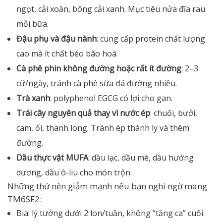
ngọt, cải xoăn, bông cải xanh. Mục tiêu nửa đĩa rau
mỗi bữa.
Đậu phụ và đậu nành
: cung cấp protein chất lượng
cao mà ít chất béo bão hoà.
Cà phê phin không đường hoặc rất ít đường
: 2–3
cữ/ngày, tránh cà phê sữa đá đường nhiều.
Trà xanh
: polyphenol EGCG có lợi cho gan.
Trái cây nguyên quả thay vì nước ép
: chuối, bưởi,
cam, ổi, thanh long. Tránh ép thành ly và thêm
đường.
Dầu thực vật MUFA
: dầu lạc, dầu mè, dầu hướng
dương, dầu ô-liu cho món trộn.
Những thứ nên giảm mạnh nếu bạn nghi ngờ mang
TM6SF2:
Bia: lý tưởng dưới 2 lon/tuần, không “tăng ca” cuối