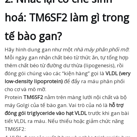
hoá: TM6SF2 làm gì trong
tế bào gan?
Hãy hình dung gan như một
nhà máy phân phối mỡ
.
Mỗi ngày gan nhận chất béo từ thức ăn, tự tổng hợp
thêm chất béo từ đường dư thừa (lipogenesis), rồi
đóng gói chúng vào các “kiện hàng” gọi là
VLDL (very
low-density lipoprotein)
để đẩy ra máu phân phối
cho cơ và mô mỡ.
Protein
TM6SF2
nằm trên màng lưới nội chất và bộ
máy Golgi của tế bào gan. Vai trò của nó là
hỗ trợ
đóng gói triglyceride vào hạt VLDL
trước khi gan bài
tiết VLDL ra máu. Nếu thiếu hoặc giảm chức năng
TM6SF2: