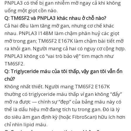
PNPLA3 có thể bị gan nhiễm mỡ ngay cả khi không
uống một giọt cồn nào.
Q: TM6SF2 và PNPLA3 khác nhau ở chỗ nào?
Cả hai đều làm tăng mỡ gan, nhưng cơ chế khác
nhau. PNPLA3 I148M làm chậm phân huỷ các giọt
mỡ trong gan; TM6SF2 E167K làm chậm bài tiết mỡ
ra khỏi gan. Người mang cả hai có nguy cơ cộng hợp.
PNPLA3 không có “vai trò bảo vệ” tim mạch như
TM6SF2.
Q: Triglyceride máu của tôi thấp, vậy gan tôi vẫn ổn
chứ?
Không nhất thiết. Người mang TM6SF2 E167K
thường có triglyceride máu thấp
vì
gan không “đẩy”
mỡ ra được — chính sự “đẹp” của bảng máu này có
thể là dấu hiệu mỡ đang tích tụ trong gan. Đó là lý
do siêu âm gan định kỳ (hoặc FibroScan) hữu ích hơn
chỉ nhìn lipid máu.