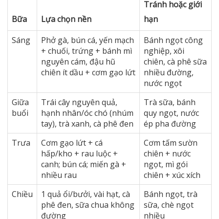
Tránh hoặc giới
Bữa
Lựa chọn nền
hạn
Sáng
Phở gà, bún cá, yến mạch
Bánh ngọt công
+ chuối, trứng + bánh mì
nghiệp, xôi
nguyên cám, đậu hũ
chiên, cà phê sữa
chiên ít dầu + cơm gạo lứt
nhiều đường,
nước ngọt
Giữa
Trái cây nguyên quả,
Trà sữa, bánh
buổi
hạnh nhân/óc chó (nhúm
quy ngọt, nước
tay), trà xanh, cà phê đen
ép pha đường
Trưa
Cơm gạo lứt + cá
Cơm tấm sườn
hấp/kho + rau luộc +
chiên + nước
canh; bún cá; miến gà +
ngọt, mì gói
nhiều rau
chiên + xúc xích
Chiều
1 quả ổi/bưởi, vài hạt, cà
Bánh ngọt, trà
phê đen, sữa chua không
sữa, chè ngọt
đường
nhiều