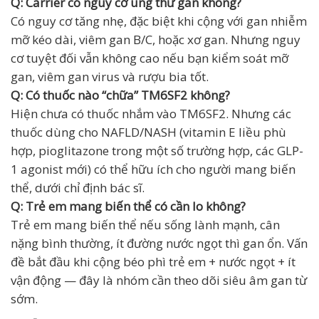
Q: Carrier có nguy cơ ung thư gan không?
Có nguy cơ tăng nhẹ, đặc biệt khi cộng với gan nhiễm
mỡ kéo dài, viêm gan B/C, hoặc xơ gan. Nhưng nguy
cơ tuyệt đối vẫn không cao nếu bạn kiểm soát mỡ
gan, viêm gan virus và rượu bia tốt.
Q: Có thuốc nào “chữa” TM6SF2 không?
Hiện chưa có thuốc nhắm vào TM6SF2. Nhưng các
thuốc dùng cho NAFLD/NASH (vitamin E liều phù
hợp, pioglitazone trong một số trường hợp, các GLP-
1 agonist mới) có thể hữu ích cho người mang biến
thể, dưới chỉ định bác sĩ.
Q: Trẻ em mang biến thể có cần lo không?
Trẻ em mang biến thể nếu sống lành mạnh, cân
nặng bình thường, ít đường nước ngọt thì gan ổn. Vấn
đề bắt đầu khi cộng béo phì trẻ em + nước ngọt + ít
vận động — đây là nhóm cần theo dõi siêu âm gan từ
sớm.