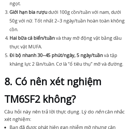
ngọt.
Giới hạn bia rượu
dưới 100g cồn/tuần với nam, dưới
50g với nữ. Tốt nhất 2–3 ngày/tuần hoàn toàn không
cồn.
Hai bữa cá biển/tuần
và thay mỡ động vật bằng dầu
thực vật MUFA.
Đi bộ nhanh 30–45 phút/ngày, 5 ngày/tuần
và tập
kháng lực 2 lần/tuần. Cơ là “ổ tiêu thụ” mỡ và đường.
8. Có nên xét nghiệm
TM6SF2 không?
Câu hỏi này nên trả lời thực dụng. Lý do
nên
cân nhắc
xét nghiệm:
Bạn đã được phát hiện gan nhiễm mỡ nhưng cân