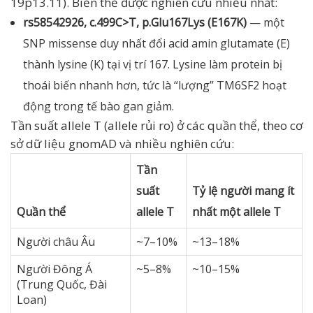
19p13.11). Biến thể được nghiên cứu nhiều nhất:
rs58542926, c.499C>T, p.Glu167Lys (E167K)
— một
SNP missense duy nhất đổi acid amin glutamate (E)
thành lysine (K) tại vị trí 167. Lysine làm protein bị
thoái biến nhanh hơn, tức là “lượng” TM6SF2 hoạt
động trong tế bào gan giảm.
Tần suất allele T (allele rủi ro) ở các quần thể, theo cơ
sở dữ liệu gnomAD và nhiều nghiên cứu:
Tần
suất
Tỷ lệ người mang ít
Quần thể
allele T
nhất một allele T
Người châu Âu
~7–10%
~13–18%
Người Đông Á
~5–8%
~10–15%
(Trung Quốc, Đài
Loan)