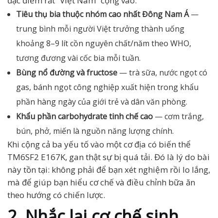
đặc điểm rất “Việt Nam” cộng vào:
Tiêu thụ bia thuộc nhóm cao nhất Đông Nam Á
—
trung bình mỗi người Việt trưởng thành uống
khoảng 8–9 lít cồn nguyên chất/năm theo WHO,
tương đương vài cốc bia mỗi tuần.
Bùng nổ đường và fructose
— trà sữa, nước ngọt có
gas, bánh ngọt công nghiệp xuất hiện trong khẩu
phần hàng ngày của giới trẻ và dân văn phòng.
Khẩu phần carbohydrate tinh chế cao
— cơm trắng,
bún, phở, miến là nguồn năng lượng chính.
Khi cộng cả ba yếu tố vào một cơ địa có biến thể
TM6SF2 E167K, gan thật sự bị quá tải. Đó là lý do bài
này tồn tại: không phải để bạn xét nghiệm rồi lo lắng,
mà để giúp bạn hiểu cơ chế và điều chỉnh bữa ăn
theo hướng có chiến lược.
2. Nhắc lại cơ chế sinh