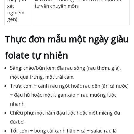
xét
tư vấn chuyên môn.
nghiệm
gen)
Thực đơn mẫu một ngày giàu
folate tự nhiên
Sáng:
cháo/bún kèm đĩa rau sống (rau thơm, giá),
một quả trứng, một trái cam.
Trưa:
cơm + canh rau ngót hoặc rau dền (ăn cả nước)
+ đậu hũ hoặc một ít gan xào + rau muống luộc
nhanh.
Chiều phụ:
một nắm đậu luộc hoặc một miếng đu
đủ/bơ.
Tối:
cơm + bông cải xanh hấp + cá + salad rau lá