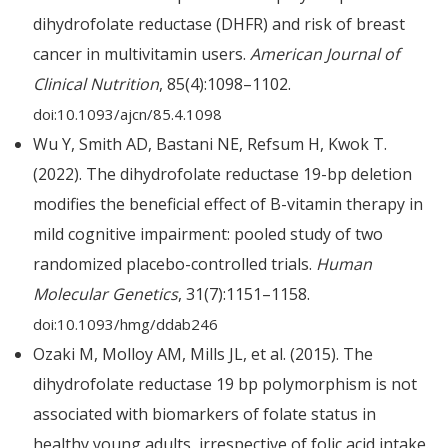
dihydrofolate reductase (DHFR) and risk of breast
cancer in multivitamin users.
American Journal of
Clinical Nutrition
, 85(4):1098–1102.
doi:10.1093/ajcn/85.4.1098
Wu Y, Smith AD, Bastani NE, Refsum H, Kwok T.
(2022). The dihydrofolate reductase 19-bp deletion
modifies the beneficial effect of B-vitamin therapy in
mild cognitive impairment: pooled study of two
randomized placebo-controlled trials.
Human
Molecular Genetics
, 31(7):1151–1158.
doi:10.1093/hmg/ddab246
Ozaki M, Molloy AM, Mills JL, et al. (2015). The
dihydrofolate reductase 19 bp polymorphism is not
associated with biomarkers of folate status in
healthy young adults, irrespective of folic acid intake.