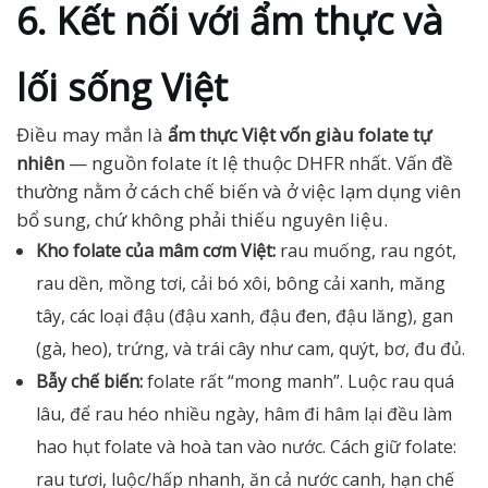
6. Kết nối với ẩm thực và
lối sống Việt
Điều may mắn là
ẩm thực Việt vốn giàu folate tự
nhiên
— nguồn folate ít lệ thuộc DHFR nhất. Vấn đề
thường nằm ở cách chế biến và ở việc lạm dụng viên
bổ sung, chứ không phải thiếu nguyên liệu.
Kho folate của mâm cơm Việt:
rau muống, rau ngót,
rau dền, mồng tơi, cải bó xôi, bông cải xanh, măng
tây, các loại đậu (đậu xanh, đậu đen, đậu lăng), gan
(gà, heo), trứng, và trái cây như cam, quýt, bơ, đu đủ.
Bẫy chế biến:
folate rất “mong manh”. Luộc rau quá
lâu, để rau héo nhiều ngày, hâm đi hâm lại đều làm
hao hụt folate và hoà tan vào nước. Cách giữ folate:
rau tươi, luộc/hấp nhanh, ăn cả nước canh, hạn chế