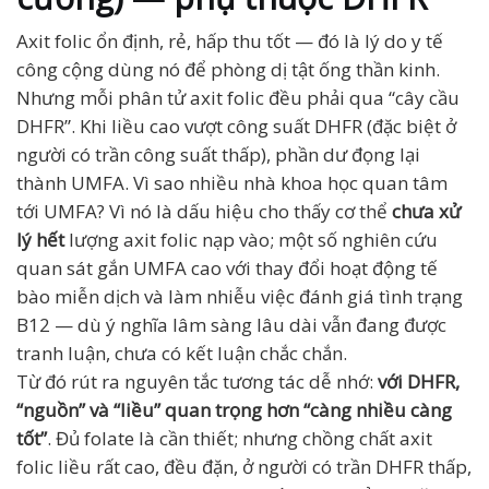
Axit folic ổn định, rẻ, hấp thu tốt — đó là lý do y tế
công cộng dùng nó để phòng dị tật ống thần kinh.
Nhưng mỗi phân tử axit folic đều phải qua “cây cầu
DHFR”. Khi liều cao vượt công suất DHFR (đặc biệt ở
người có trần công suất thấp), phần dư đọng lại
thành UMFA. Vì sao nhiều nhà khoa học quan tâm
tới UMFA? Vì nó là dấu hiệu cho thấy cơ thể
chưa xử
lý hết
lượng axit folic nạp vào; một số nghiên cứu
quan sát gắn UMFA cao với thay đổi hoạt động tế
bào miễn dịch và làm nhiễu việc đánh giá tình trạng
B12 — dù ý nghĩa lâm sàng lâu dài vẫn đang được
tranh luận, chưa có kết luận chắc chắn.
Từ đó rút ra nguyên tắc tương tác dễ nhớ:
với DHFR,
“nguồn” và “liều” quan trọng hơn “càng nhiều càng
tốt”
. Đủ folate là cần thiết; nhưng chồng chất axit
folic liều rất cao, đều đặn, ở người có trần DHFR thấp,