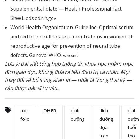
Supplements. Folate — Health Professional Fact
Sheet.
ods.od.nih.gov
World Health Organization. Guideline: Optimal serum
and red blood cell folate concentrations in women of
reproductive age for prevention of neural tube
defects. Geneva: WHO.
who.int
Lưu ý: Bài viết tổng hợp thông tin khoa học nhằm mục
đích giáo dục, không đưa ra liều điều trị cá nhân. Mọi
thay đổi về bổ sung vitamin — nhất là trong thai kỳ —
cần được bác sĩ tư vấn.
axit
DHFR
dinh
dinh
dinh
folic
dưỡng
dưỡng
dưỡn
dựa
tuổi
trên
thọ