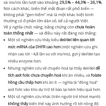
và ins/ins lần lượt vào khoảng
29,5% – 44,3% – 26,1%
.
Nói cách khác, biến thể mất đoạn rất phổ biến —
không phải “gen hiếm” mà là một khác biệt bình
thường có ở phần lớn dân số, kể cả người Việt.
Về ý nghĩa chức năng, bằng chứng còn
chưa hoàn
toàn thống nhất
— và điều này rất đáng nói thẳng:
Một số nghiên cứu thấy kiểu
del/del liên quan tới
mức mRNA của DHFR cao hơn
(một nghiên cứu ghi
nhận cao tới ~4,8 lần so với ins/ins), gợi ý del/del tạo
nhiều enzyme hơn.
Nhưng nghiên cứu về chuyển hoá lại thấy del/del
dễ
tích axit folic chưa chuyển hoá
khi ăn nhiều, và
folate
hồng cầu thấp hơn
khi ăn ít — nghĩa là “đồng hoá”
axit folic vào kho dự trữ tế bào lại kém hiệu quả hơn.
Một số nghiên cứu khác (trên người trẻ khoẻ mạnh)
không thấy
biến thể này ảnh hưởng rõ tới nồng độ