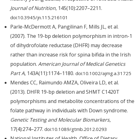
Journal of Nutrition
, 145(10):2207–2211.
doi:10.3945/jn.115.216101
Parle-McDermott A, Pangilinan F, Mills JL, et al.
(2007). The 19-bp deletion polymorphism in intron-1
of dihydrofolate reductase (DHFR) may decrease
rather than increase risk for spina bifida in the Irish
population.
American Journal of Medical Genetics
Part A
, 143A(11):1174–1180.
doi:10.1002/ajmg.a.31725
Mendes CC, Raimundo AMZA, Oliveira LD, et al.
(2013). DHFR 19-bp deletion and SHMT C1420T
polymorphisms and metabolite concentrations of the
folate pathway in individuals with Down syndrome.
Genetic Testing and Molecular Biomarkers
,
17(4):274–277.
doi:10.1089/gtmb.2012.0293
National Institutes of Health, Office of Dietary