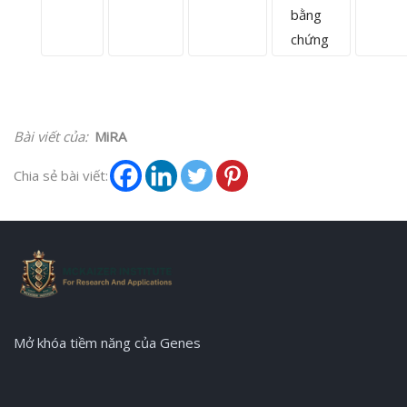
bằng
chứng
Bài viết của:
MiRA
Chia sẻ bài viết:
Mở khóa tiềm năng của Genes