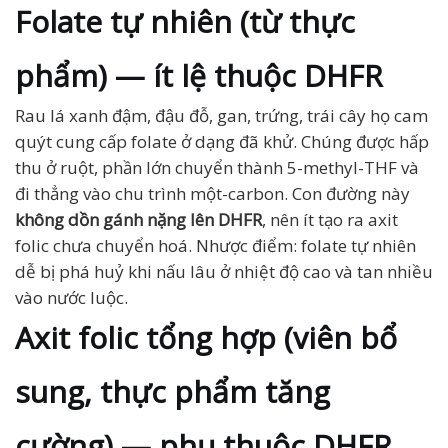
Folate tự nhiên (từ thực
phẩm) — ít lệ thuộc DHFR
Rau lá xanh đậm, đậu đỗ, gan, trứng, trái cây họ cam
quýt cung cấp folate ở dạng đã khử. Chúng được hấp
thu ở ruột, phần lớn chuyển thành 5-methyl-THF và
đi thẳng vào chu trình một-carbon. Con đường này
không dồn gánh nặng lên DHFR
, nên ít tạo ra axit
folic chưa chuyển hoá. Nhược điểm: folate tự nhiên
dễ bị phá huỷ khi nấu lâu ở nhiệt độ cao và tan nhiều
vào nước luộc.
Axit folic tổng hợp (viên bổ
sung, thực phẩm tăng
cường) — phụ thuộc DHFR