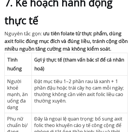
7. Kế hoạch hành động
thực tế
Nguyên tắc gọn:
ưu tiên folate từ thực phẩm, dùng
axit folic đúng mục đích và đúng liều, tránh cộng dồn
nhiều nguồn tăng cường mà không kiểm soát.
Tình
Gợi ý thực tế (tham vấn bác sĩ để cá nhân
huống
hoá)
Người
Đặt mục tiêu 1–2 phần rau lá xanh + 1
khoẻ
phần đậu hoặc trái cây họ cam mỗi ngày;
mạnh, ăn
thường không cần viên axit folic liều cao
uống đa
thường xuyên.
dạng
Phụ nữ
Đây là ngoại lệ quan trọng: bổ sung axit
chuẩn bị/
folic theo khuyến cáo y tế công cộng để
đang
phòng dị tật ống thần kinh; liều và thời