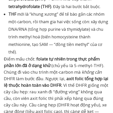
tetrahydrofolate (THF)
. Đây là hai bước bắt buộc.
THF
mới là “khung xương” để tế bào gắn các nhóm
một-carbon, rồi tham gia hai việc sống còn: xây dựng
DNA/RNA (tổng hợp purine và thymidylate) và chu
trình methyl hoá (biến homocysteine thành
methionine, tạo SAM — “đồng tiền methyl” của cơ
thể).
Điểm mấu chốt:
folate tự nhiên trong thực phẩm
phần lớn đã ở dạng khử
(chủ yếu là 5-methyl-THF).
Chúng đi vào chu trình một-carbon mà
không cần
DHFR làm bước đầu. Ngược lại,
axit folic tổng hợp lại
lệ thuộc hoàn toàn vào DHFR
. Vì thế DHFR giống một
cây cầu hẹp: rau xanh đi “đường vòng” không qua
cầu, còn viên axit folic thì phải xếp hàng qua đúng
cây cầu này. Cầu càng hẹp (DHFR hoạt động yếu), xe
càng đông (liều axit folic cao), thì càng dễ kẹt —