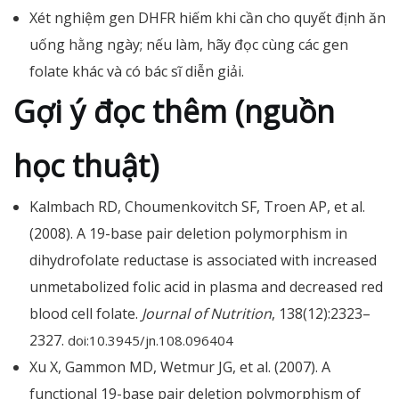
Xét nghiệm gen DHFR hiếm khi cần cho quyết định ăn
uống hằng ngày; nếu làm, hãy đọc cùng các gen
folate khác và có bác sĩ diễn giải.
Gợi ý đọc thêm (nguồn
học thuật)
Kalmbach RD, Choumenkovitch SF, Troen AP, et al.
(2008). A 19-base pair deletion polymorphism in
dihydrofolate reductase is associated with increased
unmetabolized folic acid in plasma and decreased red
blood cell folate.
Journal of Nutrition
, 138(12):2323–
2327.
doi:10.3945/jn.108.096404
Xu X, Gammon MD, Wetmur JG, et al. (2007). A
functional 19-base pair deletion polymorphism of