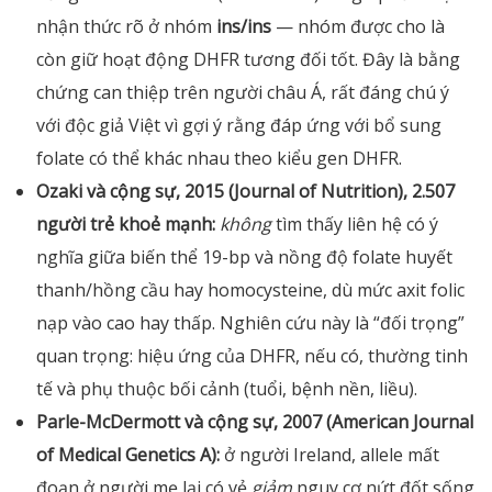
nhận thức rõ ở nhóm
ins/ins
— nhóm được cho là
còn giữ hoạt động DHFR tương đối tốt. Đây là bằng
chứng can thiệp trên người châu Á, rất đáng chú ý
với độc giả Việt vì gợi ý rằng đáp ứng với bổ sung
folate có thể khác nhau theo kiểu gen DHFR.
Ozaki và cộng sự, 2015 (Journal of Nutrition), 2.507
người trẻ khoẻ mạnh:
không
tìm thấy liên hệ có ý
nghĩa giữa biến thể 19-bp và nồng độ folate huyết
thanh/hồng cầu hay homocysteine, dù mức axit folic
nạp vào cao hay thấp. Nghiên cứu này là “đối trọng”
quan trọng: hiệu ứng của DHFR, nếu có, thường tinh
tế và phụ thuộc bối cảnh (tuổi, bệnh nền, liều).
Parle-McDermott và cộng sự, 2007 (American Journal
of Medical Genetics A):
ở người Ireland, allele mất
đoạn ở người mẹ lại có vẻ
giảm
nguy cơ nứt đốt sống