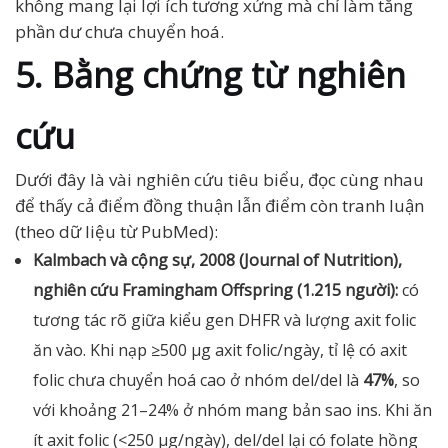
không mang lại lợi ích tương xứng mà chỉ làm tăng
phần dư chưa chuyển hoá.
5. Bằng chứng từ nghiên
cứu
Dưới đây là vài nghiên cứu tiêu biểu, đọc cùng nhau
để thấy cả điểm đồng thuận lẫn điểm còn tranh luận
(theo dữ liệu từ PubMed):
Kalmbach và cộng sự, 2008 (Journal of Nutrition),
nghiên cứu Framingham Offspring (1.215 người):
có
tương tác rõ giữa kiểu gen DHFR và lượng axit folic
ăn vào. Khi nạp ≥500 µg axit folic/ngày, tỉ lệ có axit
folic chưa chuyển hoá cao ở nhóm del/del là
47%
, so
với khoảng 21–24% ở nhóm mang bản sao ins. Khi ăn
ít axit folic (<250 µg/ngày), del/del lại có folate hồng