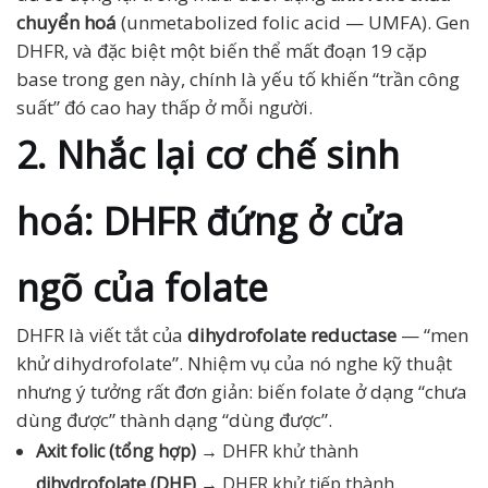
chuyển hoá
(unmetabolized folic acid — UMFA). Gen
DHFR, và đặc biệt một biến thể mất đoạn 19 cặp
base trong gen này, chính là yếu tố khiến “trần công
suất” đó cao hay thấp ở mỗi người.
2. Nhắc lại cơ chế sinh
hoá: DHFR đứng ở cửa
ngõ của folate
DHFR là viết tắt của
dihydrofolate reductase
— “men
khử dihydrofolate”. Nhiệm vụ của nó nghe kỹ thuật
nhưng ý tưởng rất đơn giản: biến folate ở dạng “chưa
dùng được” thành dạng “dùng được”.
Axit folic (tổng hợp)
→ DHFR khử thành
dihydrofolate (DHF)
→ DHFR khử tiếp thành