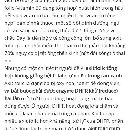
viên bổ sung của người Việt thay đổi rất nhanh. Axit
folic (vitamin B9 dạng tổng hợp) xuất hiện trong hầu
hết viên vitamin bà bầu, nhiều loại “vitamin tổng
hợp” bán ở nhà thuốc, một số bột dinh dưỡng, ngũ
cốc ăn sáng và sữa công thức được tăng cường vi
chất. Đây là tiến bộ y tế công cộng lớn: bổ sung axit
folic quanh thời điểm thụ thai có thể giảm tới khoảng
70% nguy cơ dị tật ống thần kinh (nứt đốt sống) ở thai
nhi.
Nhưng có một chi tiết ít người để ý:
axit folic tổng
hợp không giống hệt folate tự nhiên trong rau xanh
.
Axit folic là dạng đã bị oxy hoá, “bền” để đóng viên,
và
bắt buộc phải được enzyme DHFR khử (reduce)
hai lần
mới trở thành dạng hoạt động mà tế bào
dùng được. Ở người, DHFR hoạt động khá chậm và
mức độ khác nhau giữa từng cá nhân. Khi ta nạp
nhiều axit folic hơn khả năng “xử lý” của DHFR, phần
dư sẽ đọng lại trong máu dưới dạng
axit folic chưa