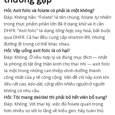
Hỏi: Axit folic và folate có phải là một không?
Đáp: Không hẳn. “Folate” là tên chung; folate
tự nhiên
trong thực phẩm phần lớn đã ở dạng khử và ít cần
DHFR. “Axit folic” là dạng
tổng hợp
, oxy hoá, bắt buộc
qua DHFR. Cả hai đều cung cấp vitamin B9, nhưng
đường đi trong cơ thể khác nhau.
Hỏi: Vậy uống axit folic là có hại?
Đáp: Không. Ở liều hợp lý và đúng mục đích — nhất
là phòng dị tật ống thần kinh cho thai nhi — axit folic
là một trong những can thiệp dinh dưỡng thành
công nhất của y tế công cộng. Vấn đề chỉ nảy sinh khi
liều rất cao, kéo dài, cộng dồn nhiều nguồn
ở người
không có nhu cầu.
Hỏi: Tôi mang del/del thì phải bỏ hết viên bổ sung?
Đáp: Không. Với thai kỳ, việc đủ folate quan trọng
hơn nhiều so với lo lắng về kiểu gen; hãy tuân thủ