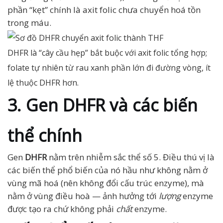
phần “kẹt” chính là axit folic chưa chuyển hoá tồn
trong máu.
DHFR là “cây cầu hẹp” bắt buộc với axit folic tổng hợp;
folate tự nhiên từ rau xanh phần lớn đi đường vòng, ít
lệ thuộc DHFR hơn.
3. Gen DHFR và các biến
thể chính
Gen
DHFR
nằm trên nhiễm sắc thể số 5. Điều thú vị là
các biến thể phổ biến của nó hầu như không nằm ở
vùng mã hoá (nên không đổi cấu trúc enzyme), mà
nằm ở vùng điều hoà — ảnh hưởng tới
lượng
enzyme
được tạo ra chứ không phải
chất
enzyme.