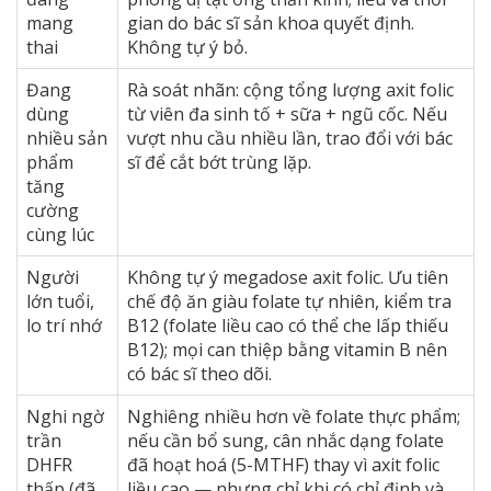
mang
gian do bác sĩ sản khoa quyết định.
thai
Không tự ý bỏ.
Đang
Rà soát nhãn: cộng tổng lượng axit folic
dùng
từ viên đa sinh tố + sữa + ngũ cốc. Nếu
nhiều sản
vượt nhu cầu nhiều lần, trao đổi với bác
phẩm
sĩ để cắt bớt trùng lặp.
tăng
cường
cùng lúc
Người
Không tự ý megadose axit folic. Ưu tiên
lớn tuổi,
chế độ ăn giàu folate tự nhiên, kiểm tra
lo trí nhớ
B12 (folate liều cao có thể che lấp thiếu
B12); mọi can thiệp bằng vitamin B nên
có bác sĩ theo dõi.
Nghi ngờ
Nghiêng nhiều hơn về folate thực phẩm;
trần
nếu cần bổ sung, cân nhắc dạng folate
DHFR
đã hoạt hoá (5-MTHF) thay vì axit folic
thấp (đã
liều cao — nhưng chỉ khi có chỉ định và