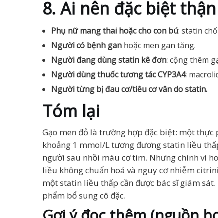
8. Ai nên đặc biệt thận
Phụ nữ mang thai hoặc cho con bú
: statin ch
Người có bệnh gan
hoặc men gan tăng.
Người đang dùng statin kê đơn
: cộng thêm gạ
Người dùng thuốc tương tác CYP3A4
: macrol
Người từng bị đau cơ/tiêu cơ vân do statin.
Tóm lại
Gạo men đỏ là trường hợp đặc biệt: một thực 
khoảng 1 mmol/L tương đương statin liều thấ
người sau nhồi máu cơ tim. Nhưng chính vì hoạ
liều không chuẩn hoá và nguy cơ nhiễm citrin
một statin liều thấp cần được bác sĩ giám sát
phẩm bổ sung cô đặc.
Gợi ý đọc thêm (nguồn họ