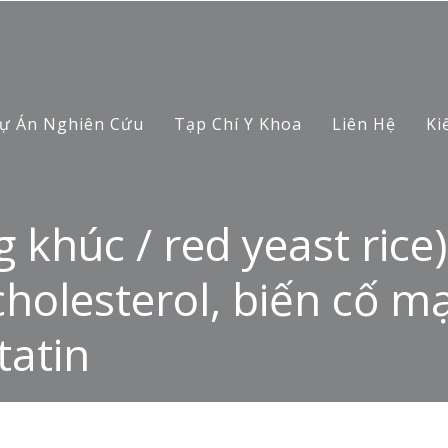
ự Án Nghiên Cứu
Tạp Chí Y Khoa
Liên Hệ
Ki
khúc / red yeast rice) 
holesterol, biến cố mạ
tatin