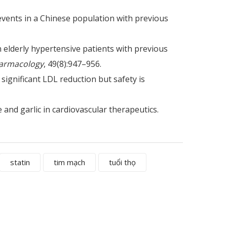
 events in a Chinese population with previous
in elderly hypertensive patients with previous
Pharmacology
, 49(8):947–956.
 significant LDL reduction but safety is
e and garlic in cardiovascular therapeutics.
statin
tim mạch
tuổi thọ