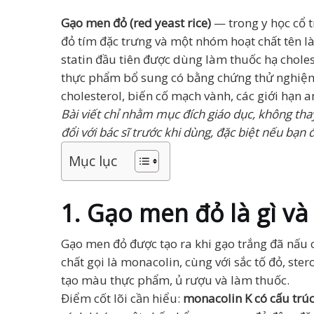
Gạo men đỏ (red yeast rice)
— trong y học cổ 
đỏ tím đặc trưng và một nhóm hoạt chất tên l
statin đầu tiên được dùng làm thuốc hạ cholest
thực phẩm bổ sung có bằng chứng thử nghiệm 
cholesterol, biến cố mạch vành, các giới hạn 
Bài viết chỉ nhằm mục đích giáo dục, không tha
đổi với bác sĩ trước khi dùng, đặc biệt nếu b
Mục lục
1. Gạo men đỏ là gì và 
Gạo men đỏ được tạo ra khi gạo trắng đã nấu
chất gọi là monacolin, cùng với sắc tố đỏ, st
tạo màu thực phẩm, ủ rượu và làm thuốc.
Điểm cốt lõi cần hiểu:
monacolin K có cấu trúc