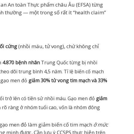
quan An toàn Thực phẩm châu Âu (EFSA) từng
 thường — một trong số rất ít “health claim”
ối cứng
(nhồi máu, tử vong), chứ không chỉ
ần
4.870 bệnh nhân
Trung Quốc từng bị nhồi
eo dõi trung bình 4,5 năm. Tỉ lệ biến cố mạch
g gạo men đỏ
giảm 30% tử vong tim mạch và 33%
ổi trở lên có tiền sử nhồi máu. Gạo men đỏ
giảm
ẫn rõ ràng ở nhóm tuổi cao, vốn là nhóm đông
ng gạo men đỏ làm giảm biến cố tim mạch
ở mức
g minh được. Cần lưu ý CCSPS thực hiện trên