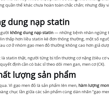
ng quần thể khác chưa hoàn toàn chắc chắn; nhưng đây 
ng dung nạp statin
người
không dung nạp statin
— những bệnh nhân ngừng thu
olin thấp hơn liều statin kê đơn thông thường, một số ng
ệ đau cơ ở nhóm gạo men đỏ thường không cao hơn giả dược
t là statin thật, người từng bị tổn thương cơ nặng (tiêu cơ 
uyết định cần có bác sĩ theo dõi men gan, men cơ (CK).
chất lượng sản phẩm
 qua. Vì gạo men đỏ là sản phẩm lên men,
hàm lượng mona
 hàng chục lần giữa các sản phẩm cùng dán nhãn “gạo me