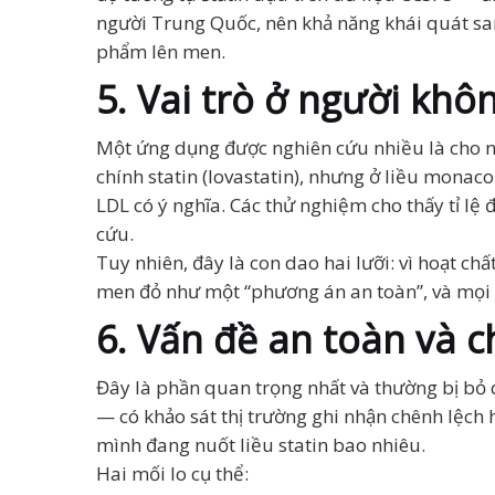
người Trung Quốc, nên khả năng khái quát sa
phẩm lên men.
5. Vai trò ở người khô
Một ứng dụng được nghiên cứu nhiều là cho 
chính statin (lovastatin), nhưng ở liều monac
LDL có ý nghĩa. Các thử nghiệm cho thấy tỉ l
cứu.
Tuy nhiên, đây là con dao hai lưỡi: vì hoạt chấ
men đỏ như một “phương án an toàn”, và mọi q
6. Vấn đề an toàn và 
Đây là phần quan trọng nhất và thường bị bỏ
— có khảo sát thị trường ghi nhận chênh lệch
mình đang nuốt liều statin bao nhiêu.
Hai mối lo cụ thể: