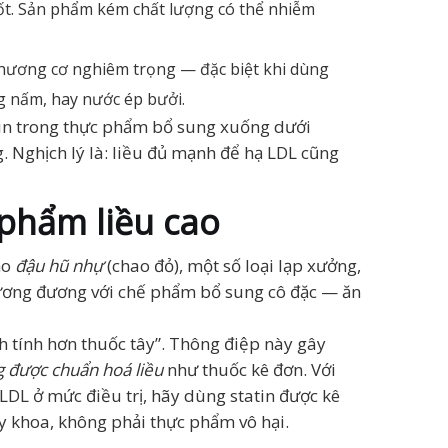
tốt. Sản phẩm kém chất lượng có thể nhiễm
n thương cơ nghiêm trọng — đặc biệt khi dùng
g nấm, hay nước ép bưởi.
in trong thực phẩm bổ sung xuống dưới
Nghịch lý là: liều đủ mạnh để hạ LDL cũng
 phẩm liều cao
ho
đậu hũ nhự
(chao đỏ), một số loại lạp xưởng,
 tương đương với chế phẩm bổ sung cô đặc — ăn
 tính hơn thuốc tây”. Thông điệp này gây
 được chuẩn hoá liều
như thuốc kê đơn. Với
 LDL ở mức điều trị, hãy dùng statin được kê
y khoa, không phải thực phẩm vô hại.