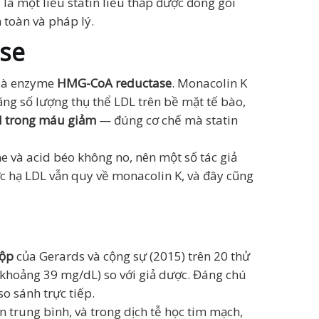
à một liều statin liều thấp được đóng gói
 toàn và pháp lý.
ase
 là enzyme
HMG-CoA reductase
. Monacolin K
tăng số lượng thụ thể LDL trên bề mặt tế bào,
l trong máu giảm
— đúng cơ chế mà statin
ne và acid béo không no, nên một số tác giả
ực hạ LDL vẫn quy về monacolin K, và đây cũng
gộp
của Gerards và cộng sự (2015) trên 20 thử
khoảng 39 mg/dL) so với giả dược. Đáng chú
o sánh trực tiếp.
trung bình, và trong dịch tễ học tim mạch,