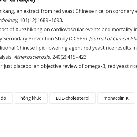
ezhikang, an extract from red yeast Chinese rice, on coronary
rdiology
, 101(12):1689–1693.
 impact of Xuezhikang on cardiovascular events and mortality 
ry Secondary Prevention Study (CCSPS).
Journal of Clinical 
ditional Chinese lipid-lowering agent red yeast rice results in
lysis.
Atherosclerosis
, 240(2):415–423.
r just placebo: an objective review of omega-3, red yeast ric
 đỏ
hồng khúc
LDL-cholesterol
monacolin K