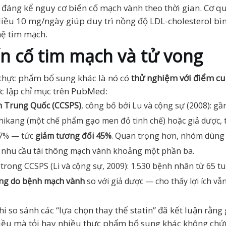
 đáng kể nguy cơ biến cố mạch vành theo thời gian. Cơ 
iều 10 mg/ngày giúp duy trì nồng độ LDL-cholesterol bình
hệ tim mạch.
ến cố tim mạch và tử vong
 thực phẩm bổ sung khác là nó có
thử nghiệm với điểm cu
c lập chỉ mục trên PubMed:
 Trung Quốc (CCSPS)
, công bố bởi Lu và cộng sự (2008): g
kang (một chế phẩm gạo men đỏ tinh chế) hoặc giả dược, th
,7% — tức
giảm tương đối 45%
. Quan trọng hơn, nhóm dùn
m nhu cầu tái thông mạch vành khoảng một phần ba.
trong CCSPS (Li và cộng sự, 2009): 1.530 bệnh nhân từ 65 tu
ong do bệnh mạch vành
so với giả dược — cho thấy lợi ích v
i so sánh các “lựa chọn thay thế statin” đã kết luận rằ
iều mà tỏi hay nhiều thực phẩm bổ sung khác không chứn