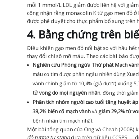
mỗi 1 mmol/L LDL giảm được liên hệ với giảm
công nhận rằng monacolin K từ gạo men đỏ ở l
được phê duyệt cho thực phẩm bổ sung trên 
4. Bằng chứng trên bi
Điều khiến gạo men đỏ nổi bật so với hầu hết
thay đổi chỉ số mỡ máu. Theo các bài báo đượ
Nghiên cứu Phòng ngừa Thứ phát Mạch vành
máu cơ tim được phân ngẫu nhiên dùng Xuezhi
vành chính giảm từ 10,4% (giả dược) xuống 5
tử vong do mọi nguyên nhân
, đồng thời giả
Phân tích nhóm người cao tuổi tăng huyết áp
38,2% biến cố mạch vành
và
giảm 29,2% tử v
bệnh nhân tim mạch nhất.
Một bài tổng quan của Ong và Cheah (2008) kh
độ tương tự statin
dựa trên dữ liệu CCSPS — đ