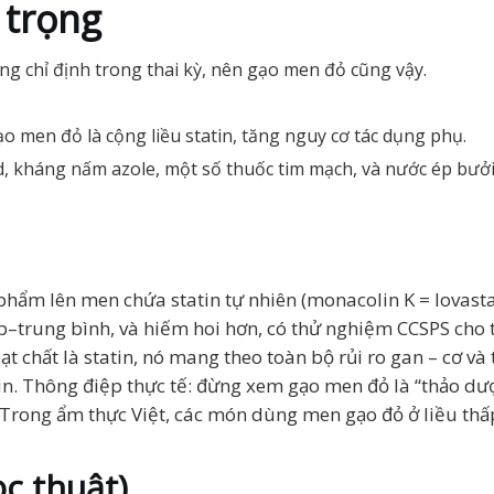
 trọng
ống chỉ định trong thai kỳ, nên gạo men đỏ cũng vậy.
o men đỏ là cộng liều statin, tăng nguy cơ tác dụng phụ.
id, kháng nấm azole, một số thuốc tim mạch, và nước ép bưởi
phẩm lên men chứa statin tự nhiên (monacolin K = lovasta
p–trung bình, và hiếm hoi hơn, có thử nghiệm CCSPS cho 
t chất là statin, nó mang theo toàn bộ rủi ro gan – cơ và
in. Thông điệp thực tế: đừng xem gạo men đỏ là “thảo dượ
. Trong ẩm thực Việt, các món dùng men gạo đỏ ở liều thấ
c thuật)