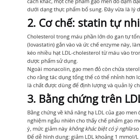
cách khác, một chế phẩm gạo men đỏ đậm đặc m
dưới dạng thực phẩm bổ sung. Đây vừa là lý do
2. Cơ chế: statin tự 
Cholesterol trong máu phần lớn do gan tự tổ
(lovastatin) gắn vào và ức chế enzyme này, làm
kéo nhiều hạt LDL-cholesterol từ máu vào tro
dược phẩm sử dụng.
Ngoài monacolin, gạo men đỏ còn chứa sterol t
cho rằng tác dụng tổng thể có thể nhỉnh hơn l
là chất được dùng để định lượng và quản lý c
3. Bằng chứng trên LD
Bằng chứng về khả năng hạ LDL của gạo men 
nghiệm ngẫu nhiên cho thấy chế phẩm gạo m
ý, mức giảm này
không khác biệt có ý nghĩa
so 
Để dễ hình dung: giảm LDL khoảng 1 mmol/L là