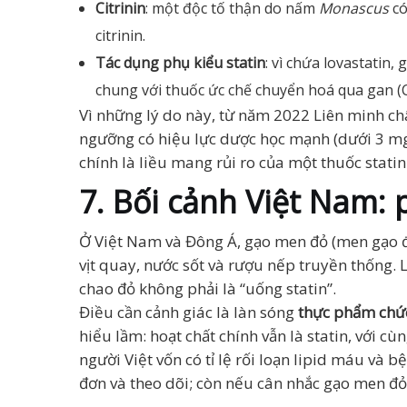
Citrinin
: một độc tố thận do nấm
Monascus
có
citrinin.
Tác dụng phụ kiểu statin
: vì chứa lovastatin
chung với thuốc ức chế chuyển hoá qua gan 
Vì những lý do này, từ năm 2022 Liên minh c
ngưỡng có hiệu lực dược học mạnh (dưới 3 mg
chính là liều mang rủi ro của một thuốc stati
7. Bối cảnh Việt Nam:
Ở Việt Nam và Đông Á, gạo men đỏ (men gạo đ
vịt quay, nước sốt và rượu nếp truyền thống.
chao đỏ không phải là “uống statin”.
Điều cần cảnh giác là làn sóng
thực phẩm chứ
hiểu lầm: hoạt chất chính vẫn là statin, với cù
người Việt vốn có tỉ lệ rối loạn lipid máu và 
đơn và theo dõi; còn nếu cân nhắc gạo men đỏ