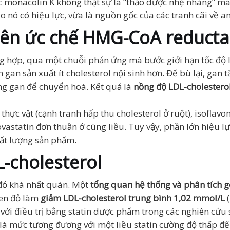
onacolin K không thật sự là “thảo dược nhẹ nhàng” mà l
 nó có hiệu lực, vừa là nguồn gốc của các tranh cãi về an
nhiên ức chế HMG-CoA reduct
ng hợp, qua một chuỗi phản ứng mà bước giới hạn tốc độ
 gan sản xuất ít cholesterol nội sinh hơn. Để bù lại, gan 
ng gan để chuyển hoá. Kết quả là
nồng độ LDL-cholestero
hực vật (cạnh tranh hấp thu cholesterol ở ruột), isoflavo
ovastatin đơn thuần ở cùng liều. Tuy vậy, phần lớn hiệu l
hất lượng sản phẩm.
L-cholesterol
đỏ khá nhất quán. Một
tổng quan hệ thống và phân tích 
en đỏ làm
giảm LDL-cholesterol trung bình 1,02 mmol/L
(
với điều trị bằng statin dược phẩm trong các nghiên cứu s
 mức tương đương với một liều statin cường độ thấp đến 