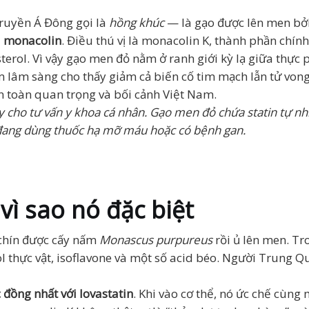
truyền Á Đông gọi là
hồng khúc
— là gạo được lên men b
à
monacolin
. Điều thú vị là monacolin K, thành phần chín
erol. Vì vậy gạo men đỏ nằm ở ranh giới kỳ lạ giữa thực ph
lâm sàng cho thấy giảm cả biến cố tim mạch lẫn tử vong.
an toàn quan trọng và bối cảnh Việt Nam.
y cho tư vấn y khoa cá nhân. Gạo men đỏ chứa statin tự nh
ạn đang dùng thuốc hạ mỡ máu hoặc có bệnh gan.
vì sao nó đặc biệt
 chín được cấy nấm
Monascus purpureus
rồi ủ lên men. Tr
erol thực vật, isoflavone và một số acid béo. Người Trun
 đồng nhất với lovastatin
. Khi vào cơ thể, nó ức chế cùng