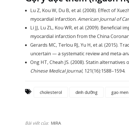
Lu Z, Kou W, Du B, et al. (2008). Effect of Xu
myocardial infarction.
American Journal of Ca
Li JJ, Lu ZL, Kou WR, et al. (2009). Beneficial
myocardial infarction from the China Corona
Gerards MC, Terlou RJ, Yu H, et al. (2015). Tra
uncertain — a systematic review and meta-ana
Ong HT, Cheah JS. (2008). Statin alternatives o
Chinese Medical Journal
, 121(16):1588–1594.
cholesterol
dinh dưỡng
gạo men
Bài viết của:
MiRA