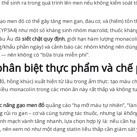
 thể sinh ra trong quá trình lên men nếu không kiểm soát 
, gạo men đỏ có thể gây tăng men gan, đau cơ, và (hiếm) tổ
(CYP3A4) như một số kháng sinh nhóm macrolid, thuốc khán
hâu Âu đã
siết chặt quy định
, giới hạn hàm lượng monacol
/khẩu phần ngày) và cảnh báo các nhóm không nên dùng. 
n — nên không có “bữa trưa miễn phí”.
 phân biệt thực phẩm và chế
ỏ, hồng khúc) xuất hiện từ lâu trong ẩm thực: tạo màu c
 Liều monacolin trong các món ăn này rất thấp và không
c năng gạo men đỏ
quảng cáo “hạ mỡ máu tự nhiên”, “lành
ng rủi ro gan – cơ và cùng tương tác thuốc, nhưng lại
không
bệnh mạch vành tăng nhanh, lựa chọn hợp lý là: nếu cần hạ
, nên xem nó như một dạng statin liều thấp cần giám sát 