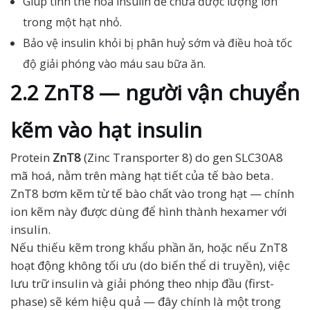
Giúp tinh thể hoá insulin để chứa được lượng lớn
trong một hạt nhỏ.
Bảo vệ insulin khỏi bị phân huỷ sớm và điều hoà tốc
độ giải phóng vào máu sau bữa ăn.
2.2 ZnT8 — người vận chuyển
kẽm vào hạt insulin
Protein
ZnT8
(Zinc Transporter 8) do gen SLC30A8
mã hoá, nằm trên màng hạt tiết của tế bào beta.
ZnT8 bơm kẽm từ tế bào chất vào trong hạt — chính
ion kẽm này được dùng để hình thành hexamer với
insulin.
Nếu thiếu kẽm trong khẩu phần ăn, hoặc nếu ZnT8
hoạt động không tối ưu (do biến thể di truyền), việc
lưu trữ insulin và giải phóng theo nhịp đầu (first-
phase) sẽ kém hiệu quả — đây chính là một trong