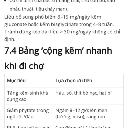
Có chỉ định của bác sĩ (mang thai, cho con bú, sau
phẫu thuật, tiêu chảy mạn).
Liều bổ sung phổ biến: 8–15 mg/ngày kẽm
gluconate hoặc kẽm bisglycinate trong 4–8 tuần.
Tránh dùng kéo dài liều > 30 mg/ngày không có chỉ
định.
7.4 Bảng ‘cộng kẽm’ nhanh
khi đi chợ
Mục tiêu
Lựa chọn ưu tiên
Tăng kẽm sinh khả
Hàu, sò, thịt bò nạc, hạt bí
dụng cao
Giảm phytate trong
Ngâm 8–12 giờ; lên men
ngũ cốc/đậu
(tương, miso); rang ráo
Phối hợp với vitamin
Gan động vật 1 lần/tháng;