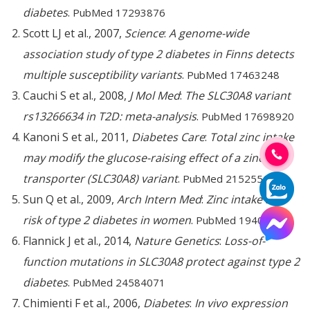
diabetes
.
PubMed 17293876
Scott LJ et al., 2007,
Science
:
A genome-wide
association study of type 2 diabetes in Finns detects
multiple susceptibility variants
.
PubMed 17463248
Cauchi S et al., 2008,
J Mol Med
:
The SLC30A8 variant
rs13266634 in T2D: meta-analysis
.
PubMed 17698920
Kanoni S et al., 2011,
Diabetes Care
:
Total zinc intake
may modify the glucose-raising effect of a zinc
transporter (SLC30A8) variant
.
PubMed 21525514
Sun Q et al., 2009,
Arch Intern Med
:
Zinc intake and
risk of type 2 diabetes in women
.
PubMed 19401464
Flannick J et al., 2014,
Nature Genetics
:
Loss-of-
function mutations in SLC30A8 protect against type 2
diabetes
.
PubMed 24584071
Chimienti F et al., 2006,
Diabetes
:
In vivo expression