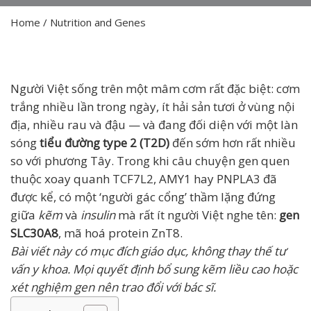
Home
/
Nutrition and Genes
Người Việt sống trên một mâm cơm rất đặc biệt: cơm
trắng nhiều lần trong ngày, ít hải sản tươi ở vùng nội
địa, nhiều rau và đậu — và đang đối diện với một làn
sóng
tiểu đường type 2 (T2D)
đến sớm hơn rất nhiều
so với phương Tây. Trong khi câu chuyện gen quen
thuộc xoay quanh TCF7L2, AMY1 hay PNPLA3 đã
được kể, có một ‘người gác cổng’ thầm lặng đứng
giữa
kẽm
và
insulin
mà rất ít người Việt nghe tên:
gen
SLC30A8
, mã hoá protein ZnT8.
Bài viết này có mục đích giáo dục, không thay thế tư
vấn y khoa. Mọi quyết định bổ sung kẽm liều cao hoặc
xét nghiệm gen nên trao đổi với bác sĩ.