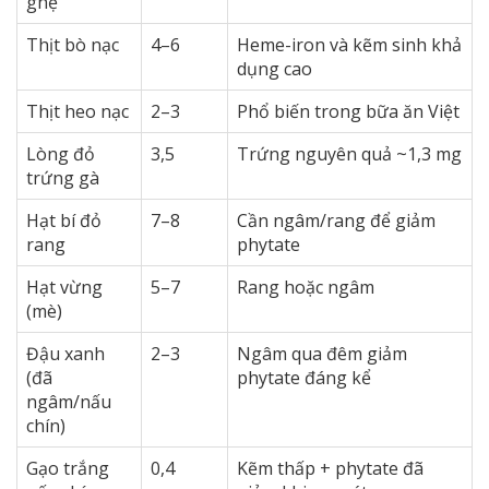
ghẹ
Thịt bò nạc
4–6
Heme-iron và kẽm sinh khả
dụng cao
Thịt heo nạc
2–3
Phổ biến trong bữa ăn Việt
Lòng đỏ
3,5
Trứng nguyên quả ~1,3 mg
trứng gà
Hạt bí đỏ
7–8
Cần ngâm/rang để giảm
rang
phytate
Hạt vừng
5–7
Rang hoặc ngâm
(mè)
Đậu xanh
2–3
Ngâm qua đêm giảm
(đã
phytate đáng kể
ngâm/nấu
chín)
Gạo trắng
0,4
Kẽm thấp + phytate đã