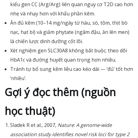
kiểu gen CC (Arg/Arg) liên quan nguy cơ T2D cao hơn
nhẹ và nhạy hơn với khẩu phần kẽm.
Ăn đủ kẽm (10–14 mg/ngày từ hàu, sò, tôm, thịt bò
nạc, hạt bí) và giảm phytate (ngâm đậu, ăn lên men)
là chiến lược dinh dưỡng cốt lõi.
Xét nghiệm gen SLC30A8 không bắt buộc; theo dõi
HbA1c và đường huyết quan trọng hơn nhiều.
Tránh tự bổ sung kẽm liều cao kéo dài — ‘đủ’ tốt hơn
‘nhiều’.
Gợi ý đọc thêm (nguồn
học thuật)
Sladek R et al., 2007,
Nature
:
A genome-wide
association study identifies novel risk loci for type 2