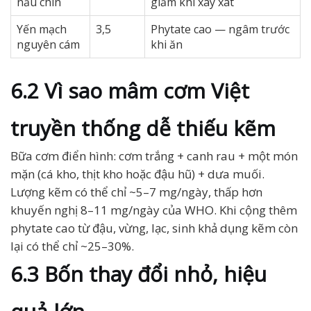
nấu chín
giảm khi xay xát
Yến mạch
3,5
Phytate cao — ngâm trước
nguyên cám
khi ăn
6.2 Vì sao mâm cơm Việt
truyền thống dễ thiếu kẽm
Bữa cơm điển hình: cơm trắng + canh rau + một món
mặn (cá kho, thịt kho hoặc đậu hũ) + dưa muối.
Lượng kẽm có thể chỉ ~5–7 mg/ngày, thấp hơn
khuyến nghị 8–11 mg/ngày của WHO. Khi cộng thêm
phytate cao từ đậu, vừng, lạc, sinh khả dụng kẽm còn
lại có thể chỉ ~25–30%.
6.3 Bốn thay đổi nhỏ, hiệu