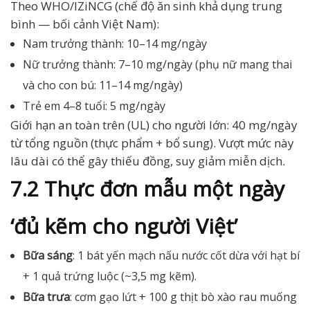
Theo WHO/IZiNCG (chế độ ăn sinh khả dụng trung
bình — bối cảnh Việt Nam):
Nam trưởng thành: 10–14 mg/ngày
Nữ trưởng thành: 7–10 mg/ngày (phụ nữ mang thai
và cho con bú: 11–14 mg/ngày)
Trẻ em 4–8 tuổi: 5 mg/ngày
Giới hạn an toàn trên (UL) cho người lớn: 40 mg/ngày
từ tổng nguồn (thực phẩm + bổ sung). Vượt mức này
lâu dài có thể gây thiếu đồng, suy giảm miễn dịch.
7.2 Thực đơn mẫu một ngày
‘đủ kẽm cho người Việt’
Bữa sáng
: 1 bát yến mạch nấu nước cốt dừa với hạt bí
+ 1 quả trứng luộc (~3,5 mg kẽm).
Bữa trưa
: cơm gạo lứt + 100 g thịt bò xào rau muống