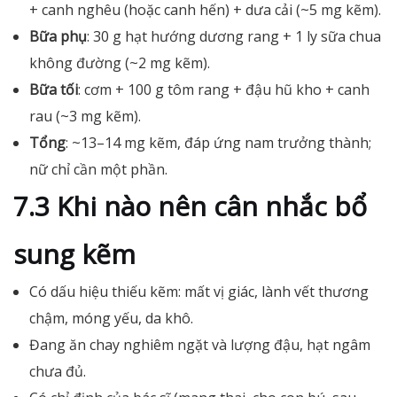
+ canh nghêu (hoặc canh hến) + dưa cải (~5 mg kẽm).
Bữa phụ
: 30 g hạt hướng dương rang + 1 ly sữa chua
không đường (~2 mg kẽm).
Bữa tối
: cơm + 100 g tôm rang + đậu hũ kho + canh
rau (~3 mg kẽm).
Tổng
: ~13–14 mg kẽm, đáp ứng nam trưởng thành;
nữ chỉ cần một phần.
7.3 Khi nào nên cân nhắc bổ
sung kẽm
Có dấu hiệu thiếu kẽm: mất vị giác, lành vết thương
chậm, móng yếu, da khô.
Đang ăn chay nghiêm ngặt và lượng đậu, hạt ngâm
chưa đủ.