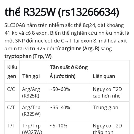
thể R325W (rs13266634)
SLC30A8 nằm trên nhiễm sắc thể 8q24, dài khoảng
41 kb và có 8 exon. Biến thể nghiên cứu nhiều nhất là
một SNP đổi nucleotide C→T tại exon 8, mã hoá axit
amin tại vị trí 325 đổi từ
arginine (Arg, R)
sang
tryptophan (Trp, W)
.
Kiểu
Tần suất ở Đông
gen
Tên gọi
Á (ước tính)
Liên quan
C/C
Arg/Arg
~50–60%
Nguy cơ T2D
(R325R)
cao hơn nhẹ
C/T
Arg/Trp
~35–40%
Trung gian
(R325W)
T/T
Trp/Trp
~5–10%
Nguy cơ T2D
(W325W)
thấp hơn