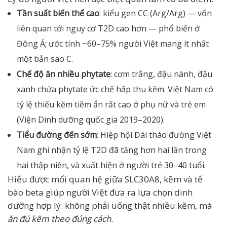
Tần suất biến thể cao
: kiểu gen CC (Arg/Arg) — vốn
liên quan tới nguy cơ T2D cao hơn — phổ biến ở
Đông Á; ước tính ~60–75% người Việt mang ít nhất
một bản sao C.
Chế độ ăn nhiều phytate
: cơm trắng, đậu nành, đậu
xanh chứa phytate ức chế hấp thu kẽm. Việt Nam có
tỷ lệ thiếu kẽm tiềm ẩn rất cao ở phụ nữ và trẻ em
(Viện Dinh dưỡng quốc gia 2019–2020).
Tiểu đường đến sớm
: Hiệp hội Đái tháo đường Việt
Nam ghi nhận tỷ lệ T2D đã tăng hơn hai lần trong
hai thập niên, và xuất hiện ở người trẻ 30–40 tuổi.
Hiểu được mối quan hệ giữa SLC30A8, kẽm và tế
bào beta giúp người Việt đưa ra lựa chọn dinh
dưỡng hợp lý: không phải uống thật nhiều kẽm, mà
ăn đủ kẽm theo đúng cách
.