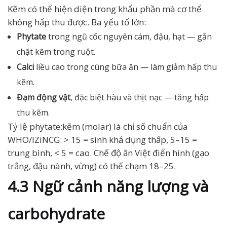
Kẽm có thể hiện diện trong khẩu phần mà cơ thể
không hấp thu được. Ba yếu tố lớn:
Phytate
trong ngũ cốc nguyên cám, đậu, hạt — gắn
chặt kẽm trong ruột.
Calci
liều cao trong cùng bữa ăn — làm giảm hấp thu
kẽm.
Đạm động vật
, đặc biệt hàu và thịt nạc — tăng hấp
thu kẽm.
Tỷ lệ phytate:kẽm (molar) là chỉ số chuẩn của
WHO/IZiNCG: > 15 = sinh khả dụng thấp, 5–15 =
trung bình, < 5 = cao. Chế độ ăn Việt điển hình (gạo
trắng, đậu nành, vừng) có thể chạm 18–25.
4.3 Ngữ cảnh năng lượng và
carbohydrate