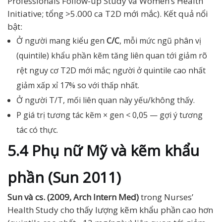
Professionals Follow-up Study và Women’s Health
Initiative; tổng >5.000 ca T2D mới mắc). Kết quả nổi
bật:
Ở người mang kiểu gen
C/C
, mỗi mức ngũ phân vị
(quintile) khẩu phần kẽm tăng liên quan tới giảm rõ
rệt nguy cơ T2D mới mắc; người ở quintile cao nhất
giảm xấp xỉ 17% so với thấp nhất.
Ở người T/T, mối liên quan này yếu/không thấy.
P giá trị tương tác kẽm × gen < 0,05 — gợi ý tương
tác có thực.
5.4 Phụ nữ Mỹ và kẽm khẩu
phần (Sun 2011)
Sun và cs. (2009, Arch Intern Med)
trong Nurses’
Health Study cho thấy lượng kẽm khẩu phần cao hơn