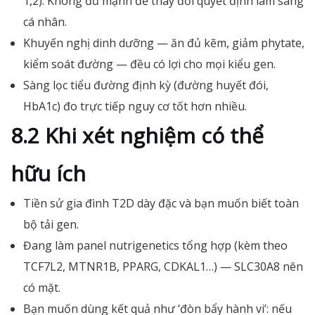
1,2). Không đủ mạnh để thay đổi quyết định lâm sàng
cá nhân.
Khuyến nghị dinh dưỡng — ăn đủ kẽm, giảm phytate,
kiểm soát đường — đều có lợi cho mọi kiểu gen.
Sàng lọc tiểu đường định kỳ (đường huyết đói,
HbA1c) đo trực tiếp nguy cơ tốt hơn nhiều.
8.2 Khi xét nghiệm có thể
hữu ích
Tiền sử gia đình T2D dày đặc và bạn muốn biết toàn
bộ tải gen.
Đang làm panel nutrigenetics tổng hợp (kèm theo
TCF7L2, MTNR1B, PPARG, CDKAL1…) — SLC30A8 nên
có mặt.
Bạn muốn dùng kết quả như ‘đòn bẩy hành vi’: nếu