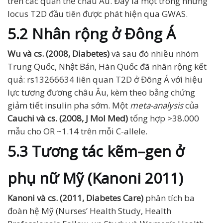
trên các quần thể châu Âu. Đây là một trong những
locus T2D đầu tiên được phát hiện qua GWAS.
5.2 Nhân rộng ở Đông Á
Wu và cs. (2008, Diabetes)
và sau đó nhiều nhóm
Trung Quốc, Nhật Bản, Hàn Quốc đã nhân rộng kết
quả: rs13266634 liên quan T2D ở Đông Á với hiệu
lực tương đương châu Âu, kèm theo bằng chứng
giảm tiết insulin pha sớm. Một
meta-analysis
của
Cauchi và cs. (2008, J Mol Med)
tổng hợp >38.000
mẫu cho OR ~1.14 trên mỗi C-allele.
5.3 Tương tác kẽm–gen ở
phụ nữ Mỹ (Kanoni 2011)
Kanoni và cs. (2011, Diabetes Care)
phân tích ba
đoàn hệ Mỹ (Nurses’ Health Study, Health