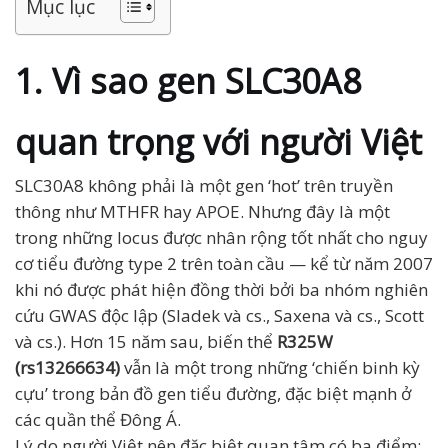
Mục lục
1. Vì sao gen SLC30A8
quan trọng với người Việt
SLC30A8 không phải là một gen ‘hot’ trên truyền
thông như MTHFR hay APOE. Nhưng đây là một
trong những locus được nhân rộng tốt nhất cho nguy
cơ tiểu đường type 2 trên toàn cầu — kể từ năm 2007
khi nó được phát hiện đồng thời bởi ba nhóm nghiên
cứu GWAS độc lập (Sladek và cs., Saxena và cs., Scott
và cs.). Hơn 15 năm sau, biến thể
R325W
(rs13266634)
vẫn là một trong những ‘chiến binh kỳ
cựu’ trong bản đồ gen tiểu đường, đặc biệt mạnh ở
các quần thể Đông Á.
Lý do người Việt nên đặc biệt quan tâm có ba điểm: