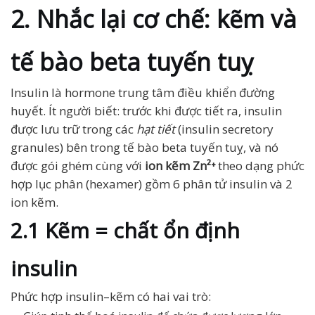
2. Nhắc lại cơ chế: kẽm và
tế bào beta tuyến tuỵ
Insulin là hormone trung tâm điều khiển đường
huyết. Ít người biết: trước khi được tiết ra, insulin
được lưu trữ trong các
hạt tiết
(insulin secretory
granules) bên trong tế bào beta tuyến tuỵ, và nó
được gói ghém cùng với
ion kẽm Zn²⁺
theo dạng phức
hợp lục phân (hexamer) gồm 6 phân tử insulin và 2
ion kẽm.
2.1 Kẽm = chất ổn định
insulin
Phức hợp insulin–kẽm có hai vai trò: