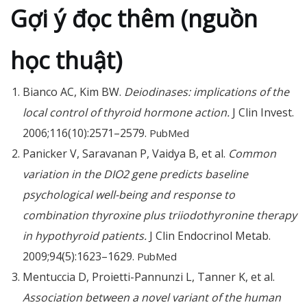
Gợi ý đọc thêm (nguồn
học thuật)
Bianco AC, Kim BW.
Deiodinases: implications of the
local control of thyroid hormone action.
J Clin Invest.
2006;116(10):2571–2579.
PubMed
Panicker V, Saravanan P, Vaidya B, et al.
Common
variation in the DIO2 gene predicts baseline
psychological well-being and response to
combination thyroxine plus triiodothyronine therapy
in hypothyroid patients.
J Clin Endocrinol Metab.
2009;94(5):1623–1629.
PubMed
Mentuccia D, Proietti-Pannunzi L, Tanner K, et al.
Association between a novel variant of the human