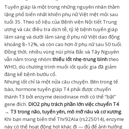
Tuyến giáp là một trong những nguyên nhân thầm
lặng phổ biến nhất khiến phụ nữ Việt mệt mỏi sau
tuổi 35. Theo số liệu của Bệnh viện Nội tiết Trung
ương và các điều tra dịch tễ, tỷ lệ bệnh tuyến giáp
lâm sàng và dưới lâm sàng ở phụ nữ Việt dao động
khoảng 8–12%, và còn cao hơn ở phụ nữ sau 50 tuổi.
Đồng thời, nhiều vùng núi phía Bắc và Tây Nguyên
vẫn nằm trong nhóm
thiếu iốt nhẹ-trung bình
theo
WHO, dù chương trình muối iốt quốc gia đã giảm
đáng kể bệnh bướu cổ.
Nhưng iốt chỉ là một nửa câu chuyện. Bên trong tế
bào, hormone tuyến giáp T4 phải được chuyển
thành T3 bởi enzyme deiodinase mới có thể “bật”
gene đích.
DIO2 phụ trách phần lớn việc chuyển T4
→ T3 trong não, tuyến yên, mô mỡ nâu và cơ xương
.
Khi bạn mang biến thể Thr92Ala (rs225014), enzyme
này có thể hoạt động hơi khác đi — đủ để ảnh hưởng