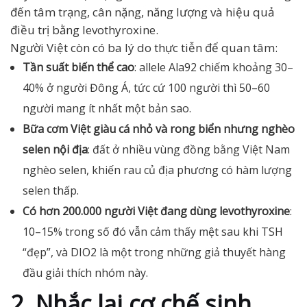
đến tâm trạng, cân nặng, năng lượng và hiệu quả
điều trị bằng levothyroxine.
Người Việt còn có ba lý do thực tiễn để quan tâm:
Tần suất biến thể cao
: allele Ala92 chiếm khoảng 30–
40% ở người Đông Á, tức cứ 100 người thì 50–60
người mang ít nhất một bản sao.
Bữa cơm Việt giàu cá nhỏ và rong biển nhưng nghèo
selen nội địa
: đất ở nhiều vùng đồng bằng Việt Nam
nghèo selen, khiến rau củ địa phương có hàm lượng
selen thấp.
Có hơn 200.000 người Việt đang dùng levothyroxine
:
10–15% trong số đó vẫn cảm thấy mệt sau khi TSH
“đẹp”, và DIO2 là một trong những giả thuyết hàng
đầu giải thích nhóm này.
2. Nhắc lại cơ chế sinh