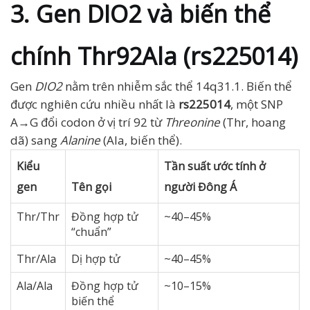
3. Gen DIO2 và biến thể
chính Thr92Ala (rs225014)
Gen
DIO2
nằm trên nhiễm sắc thể 14q31.1. Biến thể
được nghiên cứu nhiều nhất là
rs225014
, một SNP
A→G đổi codon ở vị trí 92 từ
Threonine
(Thr, hoang
dã) sang
Alanine
(Ala, biến thể).
Kiểu
Tần suất ước tính ở
gen
Tên gọi
người Đông Á
Thr/Thr
Đồng hợp tử
~40–45%
“chuẩn”
Thr/Ala
Dị hợp tử
~40–45%
Ala/Ala
Đồng hợp tử
~10–15%
biến thể