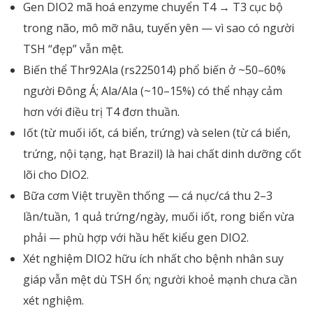
Gen DIO2 mã hoá enzyme chuyển T4 → T3 cục bộ
trong não, mô mỡ nâu, tuyến yên — vì sao có người
TSH “đẹp” vẫn mệt.
Biến thể Thr92Ala (rs225014) phổ biến ở ~50–60%
người Đông Á; Ala/Ala (~10–15%) có thể nhạy cảm
hơn với điều trị T4 đơn thuần.
Iốt (từ muối iốt, cá biển, trứng) và selen (từ cá biển,
trứng, nội tạng, hạt Brazil) là hai chất dinh dưỡng cốt
lõi cho DIO2.
Bữa cơm Việt truyền thống — cá nục/cá thu 2–3
lần/tuần, 1 quả trứng/ngày, muối iốt, rong biển vừa
phải — phù hợp với hầu hết kiểu gen DIO2.
Xét nghiệm DIO2 hữu ích nhất cho bệnh nhân suy
giáp vẫn mệt dù TSH ổn; người khoẻ mạnh chưa cần
xét nghiệm.