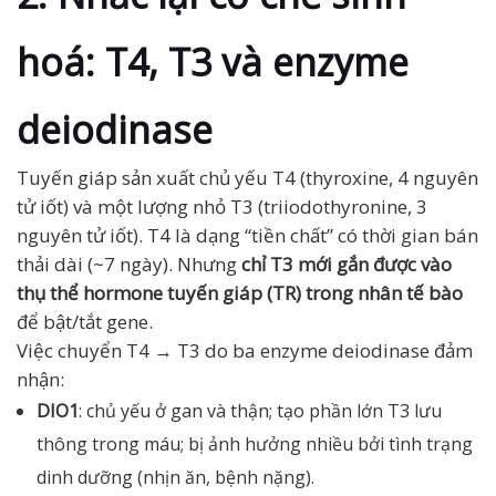
hoá: T4, T3 và enzyme
deiodinase
Tuyến giáp sản xuất chủ yếu T4 (thyroxine, 4 nguyên
tử iốt) và một lượng nhỏ T3 (triiodothyronine, 3
nguyên tử iốt). T4 là dạng “tiền chất” có thời gian bán
thải dài (~7 ngày). Nhưng
chỉ T3 mới gắn được vào
thụ thể hormone tuyến giáp (TR) trong nhân tế bào
để bật/tắt gene.
Việc chuyển T4 → T3 do ba enzyme deiodinase đảm
nhận:
DIO1
: chủ yếu ở gan và thận; tạo phần lớn T3 lưu
thông trong máu; bị ảnh hưởng nhiều bởi tình trạng
dinh dưỡng (nhịn ăn, bệnh nặng).