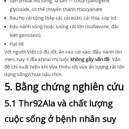
Sắn (khoai mì) sống, lá sắn — chứa cyanogenic
glycoside, có thể chuyển thành thiocyanate.
Rau họ cải sống (bắp cải, cải xoăn, cải thìa, súp lơ).
Đậu nành sống hoặc lượng rất lớn (isoflavone, đặc
biệt genistein).
Hạt kê.
Với người Việt có đủ iốt, ăn rau cải xào, đậu nành lên
men, hay 1 đĩa khoai mì luộc
không gây vấn đề
. Vấn
đề chỉ xuất hiện khi vừa thiếu iốt vừa ăn lượng rất lớn
dạng sống/chưa nấu chín.
5. Bằng chứng nghiên cứu
5.1 Thr92Ala và chất lượng
cuộc sống ở bệnh nhân suy