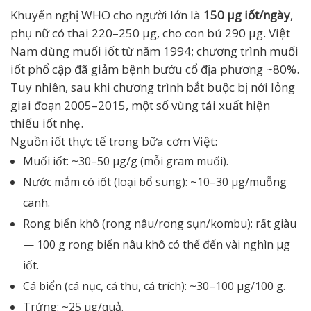
Khuyến nghị WHO cho người lớn là
150 µg iốt/ngày
,
phụ nữ có thai 220–250 µg, cho con bú 290 µg. Việt
Nam dùng muối iốt từ năm 1994; chương trình muối
iốt phổ cập đã giảm bệnh bướu cổ địa phương ~80%.
Tuy nhiên, sau khi chương trình bắt buộc bị nới lỏng
giai đoạn 2005–2015, một số vùng tái xuất hiện
thiếu iốt nhẹ.
Nguồn iốt thực tế trong bữa cơm Việt:
Muối iốt: ~30–50 µg/g (mỗi gram muối).
Nước mắm có iốt (loại bổ sung): ~10–30 µg/muỗng
canh.
Rong biển khô (rong nâu/rong sụn/kombu): rất giàu
— 100 g rong biển nâu khô có thể đến vài nghìn µg
iốt.
Cá biển (cá nục, cá thu, cá trích): ~30–100 µg/100 g.
Trứng: ~25 µg/quả.