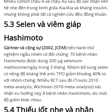
Nhiều cohort châu Á và châu Âu sau đó xác nhận liên
hệ nhẹ đến trung bình giữa Ala/Ala và kháng insulin,
nhưng không phải tất cả nghiên cứu đều đồng thuận.
5.3 Selen và viêm giáp
Hashimoto
Gärtner và cộng sự (2002, JCEM)
tiến hành thử
nghiệm ngẫu nhiên có đối chứng: 70 bệnh nhân
Hashimoto được dùng 200 µg selenium
methionine/ngày trong 3 tháng. Nhóm bổ sung selen
có nồng độ kháng thể anti-TPO giảm khoảng 40% so
với nhóm chứng. Nhiều RCT sau đó (Toulis 2010
meta-analysis, Wichman 2016 meta-analysis) xác
nhận xu hướng này ở bệnh nhân Hashimoto, dù mức
độ giảm khác nhau.
5.4 Thiếu iốt nhẹ và nhận