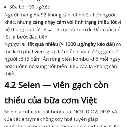
Sữa bò: ~30 µg/cốc.
Người mang Ala92 không cần iốt nhiều hơn người
khác, nhưng
càng nhạy cảm với tình trạng thiếu iốt
vì
hệ thống bù trừ T4 → T3 cục bộ kém đi. Đảm bảo đủ
iốt là bước đầu tiên.
Ngược lại,
iốt quá nhiều (> 1000 µg/ngày kéo dài)
có
thể kích phát viêm giáp tự miễn hoặc cường giáp ở
người có tố bẩm. Ăn rong biển kombu khô mỗi ngày,
hoặc uống bổ sung “iốt biển” liều cao là không cần
thiết.
4.2 Selen — viên gạch còn
thiếu của bữa cơm Việt
Selen là cofactor bắt buộc của DIO1, DIO2, DIO3 và
của các enzyme chống oxy hoá tuyến giáp
(glutathione peroxidase, thioredoxin reductase). Khi