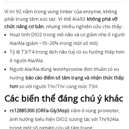
Vị trí 92 nằm trong vùng linker của enzyme, không
phải trung tâm xúc tác. Vì thế Ala92
không phá vỡ
chức năng cơ bản
, nhưng nhiều nghiên cứu cho thấy:
Hoạt tính DIO2 trong mô não và cơ giảm nhẹ ở người
Ala/Ala (giảm ~10–20% trong một số mô).
Tỷ lệ T3/T4 trong dịch não tuỷ có xu hướng thấp hơn
ở người Ala/Ala.
Người Ala/Ala dùng levothyroxine đơn thuần có xu
hướng
báo cáo điểm số tâm trạng và nhận thức thấp
hơn
so với người Thr/Thr cùng mức TSH.
Các biến thể đáng chú ý khác
rs12885300 (ORFa-Gly3Asp)
: nằm ở vùng promoter,
ảnh hưởng biểu hiện DIO2; tương tác với Thr92Ala
trong một số nghiên cứu về tâm trạng.