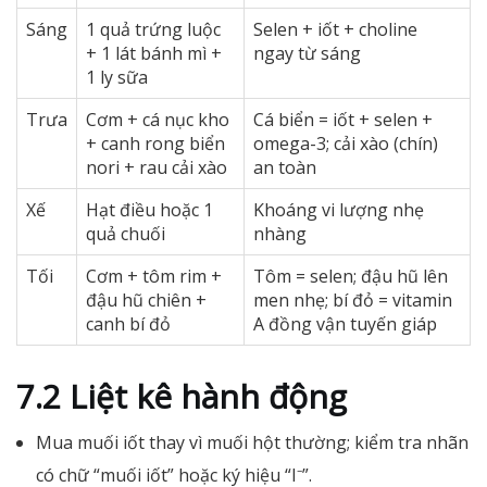
Sáng
1 quả trứng luộc
Selen + iốt + choline
+ 1 lát bánh mì +
ngay từ sáng
1 ly sữa
Trưa
Cơm + cá nục kho
Cá biển = iốt + selen +
+ canh rong biển
omega-3; cải xào (chín)
nori + rau cải xào
an toàn
Xế
Hạt điều hoặc 1
Khoáng vi lượng nhẹ
quả chuối
nhàng
Tối
Cơm + tôm rim +
Tôm = selen; đậu hũ lên
đậu hũ chiên +
men nhẹ; bí đỏ = vitamin
canh bí đỏ
A đồng vận tuyến giáp
7.2 Liệt kê hành động
Mua muối iốt thay vì muối hột thường; kiểm tra nhãn
có chữ “muối iốt” hoặc ký hiệu “I⁻”.