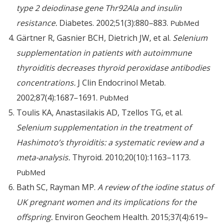
type 2 deiodinase gene Thr92Ala and insulin
resistance.
Diabetes. 2002;51(3):880–883.
PubMed
Gärtner R, Gasnier BCH, Dietrich JW, et al.
Selenium
supplementation in patients with autoimmune
thyroiditis decreases thyroid peroxidase antibodies
concentrations.
J Clin Endocrinol Metab.
2002;87(4):1687–1691.
PubMed
Toulis KA, Anastasilakis AD, Tzellos TG, et al.
Selenium supplementation in the treatment of
Hashimoto’s thyroiditis: a systematic review and a
meta-analysis.
Thyroid. 2010;20(10):1163–1173.
PubMed
Bath SC, Rayman MP.
A review of the iodine status of
UK pregnant women and its implications for the
offspring.
Environ Geochem Health. 2015;37(4):619–