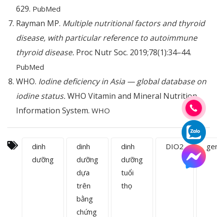
629.
PubMed
Rayman MP.
Multiple nutritional factors and thyroid
disease, with particular reference to autoimmune
thyroid disease.
Proc Nutr Soc. 2019;78(1):34–44.
PubMed
WHO.
Iodine deficiency in Asia — global database on
iodine status.
WHO Vitamin and Mineral Nutrition
Information System.
WHO
dinh
dinh
dinh
DIO2
ge
dưỡng
dưỡng
dưỡng
dựa
tuổi
trên
thọ
bằng
chứng