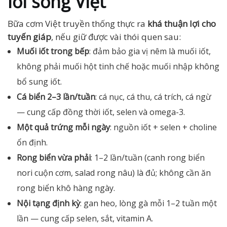
lối sống Việt
Bữa cơm Việt truyền thống thực ra
khá thuận lợi cho
tuyến giáp
, nếu giữ được vài thói quen sau:
Muối iốt trong bếp
: đảm bảo gia vị nêm là muối iốt,
không phải muối hột tinh chế hoặc muối nhập không
bổ sung iốt.
Cá biển 2–3 lần/tuần
: cá nục, cá thu, cá trích, cá ngừ
— cung cấp đồng thời iốt, selen và omega-3.
Một quả trứng mỗi ngày
: nguồn iốt + selen + choline
ổn định.
Rong biển vừa phải
: 1–2 lần/tuần (canh rong biển
nori cuộn cơm, salad rong nâu) là đủ; không cần ăn
rong biển khô hàng ngày.
Nội tạng định kỳ
: gan heo, lòng gà mỗi 1–2 tuần một
lần — cung cấp selen, sắt, vitamin A.