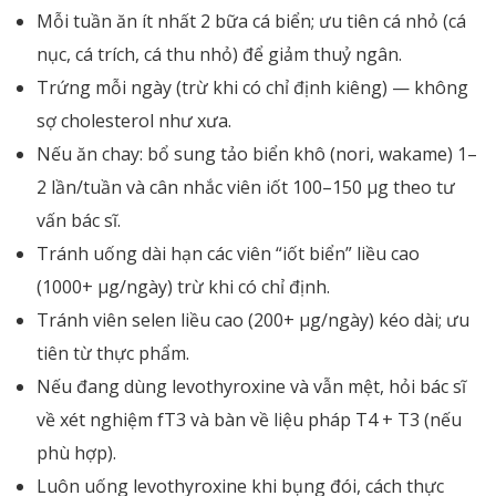
Mỗi tuần ăn ít nhất 2 bữa cá biển; ưu tiên cá nhỏ (cá
nục, cá trích, cá thu nhỏ) để giảm thuỷ ngân.
Trứng mỗi ngày (trừ khi có chỉ định kiêng) — không
sợ cholesterol như xưa.
Nếu ăn chay: bổ sung tảo biển khô (nori, wakame) 1–
2 lần/tuần và cân nhắc viên iốt 100–150 µg theo tư
vấn bác sĩ.
Tránh uống dài hạn các viên “iốt biển” liều cao
(1000+ µg/ngày) trừ khi có chỉ định.
Tránh viên selen liều cao (200+ µg/ngày) kéo dài; ưu
tiên từ thực phẩm.
Nếu đang dùng levothyroxine và vẫn mệt, hỏi bác sĩ
về xét nghiệm fT3 và bàn về liệu pháp T4 + T3 (nếu
phù hợp).
Luôn uống levothyroxine khi bụng đói, cách thực