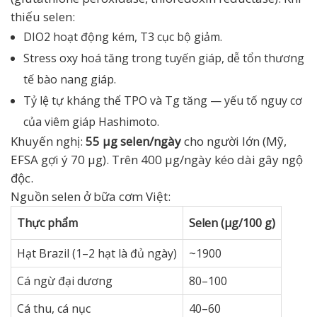
thiếu selen:
DIO2 hoạt động kém, T3 cục bộ giảm.
Stress oxy hoá tăng trong tuyến giáp, dễ tổn thương
tế bào nang giáp.
Tỷ lệ tự kháng thể TPO và Tg tăng — yếu tố nguy cơ
của viêm giáp Hashimoto.
Khuyến nghị:
55 µg selen/ngày
cho người lớn (Mỹ,
EFSA gợi ý 70 µg). Trên 400 µg/ngày kéo dài gây ngộ
độc.
Nguồn selen ở bữa cơm Việt:
Thực phẩm
Selen (µg/100 g)
Hạt Brazil (1–2 hạt là đủ ngày)
~1900
Cá ngừ đại dương
80–100
Cá thu, cá nục
40–60