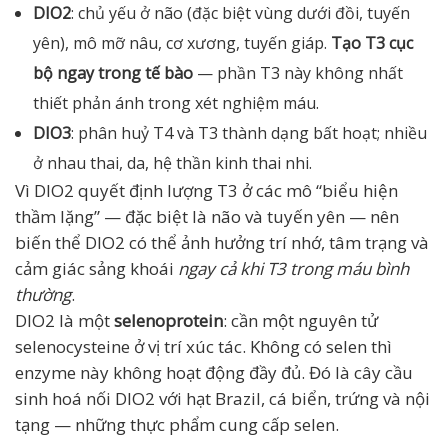
DIO2
: chủ yếu ở não (đặc biệt vùng dưới đồi, tuyến
yên), mô mỡ nâu, cơ xương, tuyến giáp.
Tạo T3 cục
bộ ngay trong tế bào
— phần T3 này không nhất
thiết phản ánh trong xét nghiệm máu.
DIO3
: phân huỷ T4 và T3 thành dạng bất hoạt; nhiều
ở nhau thai, da, hệ thần kinh thai nhi.
Vì DIO2 quyết định lượng T3 ở các mô “biểu hiện
thầm lặng” — đặc biệt là não và tuyến yên — nên
biến thể DIO2 có thể ảnh hưởng trí nhớ, tâm trạng và
cảm giác sảng khoái
ngay cả khi T3 trong máu bình
thường
.
DIO2 là một
selenoprotein
: cần một nguyên tử
selenocysteine ở vị trí xúc tác. Không có selen thì
enzyme này không hoạt động đầy đủ. Đó là cây cầu
sinh hoá nối DIO2 với hạt Brazil, cá biển, trứng và nội
tạng — những thực phẩm cung cấp selen.