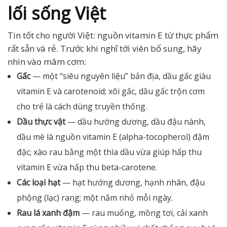
lối sống Việt
Tin tốt cho người Việt: nguồn vitamin E từ thực phẩm
rất sẵn và rẻ. Trước khi nghĩ tới viên bổ sung, hãy
nhìn vào mâm cơm:
Gấc
— một “siêu nguyên liệu” bản địa, dầu gấc giàu
vitamin E và carotenoid; xôi gấc, dầu gấc trộn cơm
cho trẻ là cách dùng truyền thống.
Dầu thực vật
— dầu hướng dương, dầu đậu nành,
dầu mè là nguồn vitamin E (alpha-tocopherol) đậm
đặc; xào rau bằng một thìa dầu vừa giúp hấp thu
vitamin E vừa hấp thu beta-carotene.
Các loại hạt
— hạt hướng dương, hạnh nhân, đậu
phộng (lạc) rang; một nắm nhỏ mỗi ngày.
Rau lá xanh đậm
— rau muống, mồng tơi, cải xanh