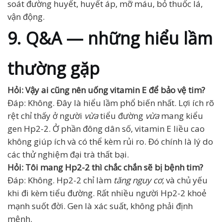
soát đường huyết, huyết áp, mỡ máu, bỏ thuốc lá,
vận động.
9. Q&A — những hiểu lầm
thường gặp
Hỏi: Vậy ai cũng nên uống vitamin E để bảo vệ tim?
Đáp: Không. Đây là hiểu lầm phổ biến nhất. Lợi ích rõ
rệt chỉ thấy ở người
vừa
tiểu đường
vừa
mang kiểu
gen Hp2-2. Ở phần đông dân số, vitamin E liều cao
không giúp ích và có thể kèm rủi ro. Đó chính là lý do
các thử nghiệm đại trà thất bại.
Hỏi: Tôi mang Hp2-2 thì chắc chắn sẽ bị bệnh tim?
Đáp: Không. Hp2-2 chỉ làm
tăng nguy cơ
, và chủ yếu
khi đi kèm tiểu đường. Rất nhiều người Hp2-2 khoẻ
mạnh suốt đời. Gen là xác suất, không phải định
mệnh.