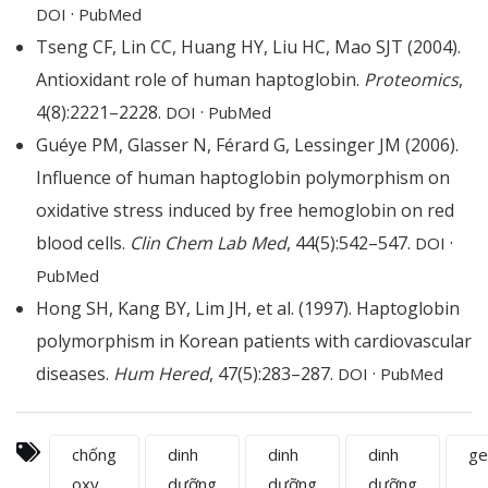
·
DOI
PubMed
Tseng CF, Lin CC, Huang HY, Liu HC, Mao SJT (2004).
Antioxidant role of human haptoglobin.
Proteomics
,
4(8):2221–2228.
·
DOI
PubMed
Guéye PM, Glasser N, Férard G, Lessinger JM (2006).
Influence of human haptoglobin polymorphism on
oxidative stress induced by free hemoglobin on red
blood cells.
Clin Chem Lab Med
, 44(5):542–547.
·
DOI
PubMed
Hong SH, Kang BY, Lim JH, et al. (1997). Haptoglobin
polymorphism in Korean patients with cardiovascular
diseases.
Hum Hered
, 47(5):283–287.
·
DOI
PubMed
chống
dinh
dinh
dinh
ge
oxy
dưỡng
dưỡng
dưỡng