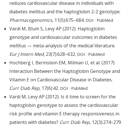
reduces cardiovascular disease in individuals with
diabetes mellitus and the haptoglobin 2-2 genotype.
Pharmacogenomics
, 11(5):675–684.
·
DOI
PubMed
Vardi M, Blum S, Levy AP (2012). Haptoglobin
genotype and cardiovascular outcomes in diabetes
mellitus — meta-analysis of the medical literature.
Eur J Intern Med
, 23(7):628–632.
·
DOI
PubMed
Hochberg I, Berinstein EM, Milman U, et al. (2017).
Interaction Between the Haptoglobin Genotype and
Vitamin E on Cardiovascular Disease in Diabetes.
Curr Diab Rep
, 17(6):42.
·
DOI
PubMed
Vardi M, Levy AP (2012). Is it time to screen for the
haptoglobin genotype to assess the cardiovascular
risk profile and vitamin E therapy responsiveness in
patients with diabetes?
Curr Diab Rep
, 12(3):274–279.