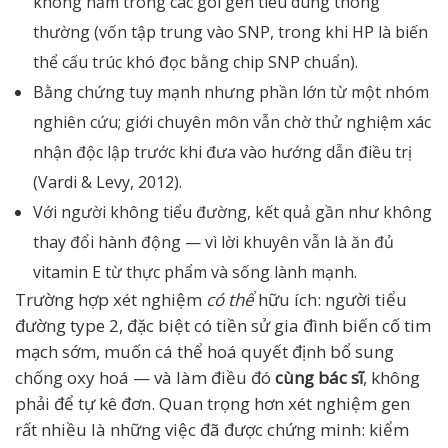
không nằm trong các gói gen tiêu dùng thông
thường (vốn tập trung vào SNP, trong khi HP là biến
thể cấu trúc khó đọc bằng chip SNP chuẩn).
Bằng chứng tuy mạnh nhưng phần lớn từ một nhóm
nghiên cứu; giới chuyên môn vẫn chờ thử nghiệm xác
nhận độc lập trước khi đưa vào hướng dẫn điều trị
(Vardi & Levy, 2012).
Với người không tiểu đường, kết quả gần như không
thay đổi hành động — vì lời khuyên vẫn là ăn đủ
vitamin E từ thực phẩm và sống lành mạnh.
Trường hợp xét nghiệm
có thể
hữu ích: người tiểu
đường type 2, đặc biệt có tiền sử gia đình biến cố tim
mạch sớm, muốn cá thể hoá quyết định bổ sung
chống oxy hoá — và làm điều đó
cùng bác sĩ
, không
phải để tự kê đơn. Quan trọng hơn xét nghiệm gen
rất nhiều là những việc đã được chứng minh: kiểm