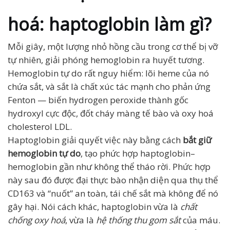
hoá: haptoglobin làm gì?
Mỗi giây, một lượng nhỏ hồng cầu trong cơ thể bị vỡ
tự nhiên, giải phóng hemoglobin ra huyết tương.
Hemoglobin tự do rất nguy hiểm: lõi heme của nó
chứa sắt, và sắt là chất xúc tác mạnh cho phản ứng
Fenton — biến hydrogen peroxide thành gốc
hydroxyl cực độc, đốt cháy màng tế bào và oxy hoá
cholesterol LDL.
Haptoglobin giải quyết việc này bằng cách
bắt giữ
hemoglobin tự do
, tạo phức hợp haptoglobin–
hemoglobin gần như không thể tháo rời. Phức hợp
này sau đó được đại thực bào nhận diện qua thụ thể
CD163 và “nuốt” an toàn, tái chế sắt mà không để nó
gây hại. Nói cách khác, haptoglobin vừa là
chất
chống oxy hoá
, vừa là
hệ thống thu gom sắt
của máu.