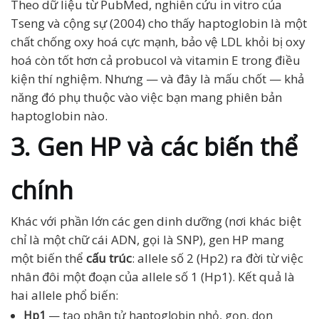
Theo dữ liệu từ PubMed, nghiên cứu in vitro của
Tseng và cộng sự (2004) cho thấy haptoglobin là một
chất chống oxy hoá cực mạnh, bảo vệ LDL khỏi bị oxy
hoá còn tốt hơn cả probucol và vitamin E trong điều
kiện thí nghiệm. Nhưng — và đây là mấu chốt — khả
năng đó phụ thuộc vào việc bạn mang phiên bản
haptoglobin nào.
3. Gen HP và các biến thể
chính
Khác với phần lớn các gen dinh dưỡng (nơi khác biệt
chỉ là một chữ cái ADN, gọi là SNP), gen HP mang
một biến thể
cấu trúc
: allele số 2 (Hp2) ra đời từ việc
nhân đôi một đoạn của allele số 1 (Hp1). Kết quả là
hai allele phổ biến:
Hp1
— tạo phân tử haptoglobin nhỏ, gọn, dọn