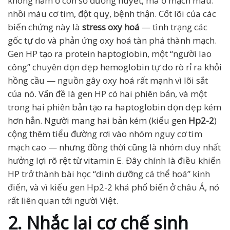
không nằm ở con số đường huyết, mà ở mạch máu:
nhồi máu cơ tim, đột quỵ, bệnh thận. Cốt lõi của các
biến chứng này là
stress oxy hoá
— tình trạng các
gốc tự do và phản ứng oxy hoá tàn phá thành mạch.
Gen HP tạo ra protein haptoglobin, một “người lao
công” chuyên dọn dẹp hemoglobin tự do rò rỉ ra khỏi
hồng cầu — nguồn gây oxy hoá rất mạnh vì lõi sắt
của nó. Vấn đề là gen HP có hai phiên bản, và một
trong hai phiên bản tạo ra haptoglobin dọn dẹp kém
hơn hẳn. Người mang hai bản kém (kiểu gen
Hp2-2
)
cộng thêm tiểu đường rơi vào nhóm nguy cơ tim
mạch cao — nhưng đồng thời cũng là nhóm duy nhất
hưởng lợi rõ rệt từ vitamin E. Đây chính là điều khiến
HP trở thành bài học “dinh dưỡng cá thể hoá” kinh
điển, và vì kiểu gen Hp2-2 khá phổ biến ở châu Á, nó
rất liên quan tới người Việt.
2. Nhắc lại cơ chế sinh