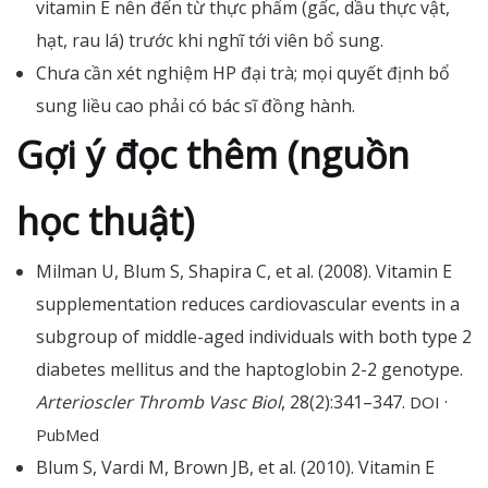
vitamin E nên đến từ thực phẩm (gấc, dầu thực vật,
hạt, rau lá) trước khi nghĩ tới viên bổ sung.
Chưa cần xét nghiệm HP đại trà; mọi quyết định bổ
sung liều cao phải có bác sĩ đồng hành.
Gợi ý đọc thêm (nguồn
học thuật)
Milman U, Blum S, Shapira C, et al. (2008). Vitamin E
supplementation reduces cardiovascular events in a
subgroup of middle-aged individuals with both type 2
diabetes mellitus and the haptoglobin 2-2 genotype.
Arterioscler Thromb Vasc Biol
, 28(2):341–347.
·
DOI
PubMed
Blum S, Vardi M, Brown JB, et al. (2010). Vitamin E