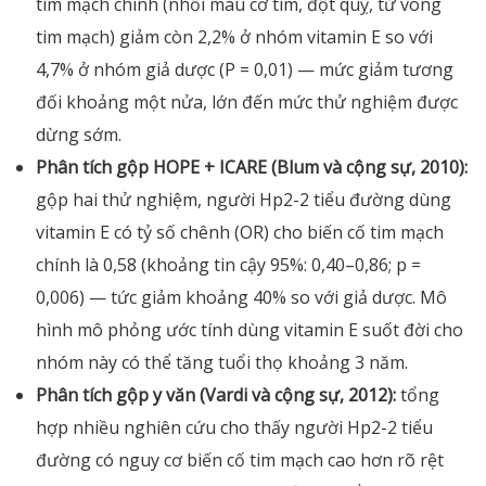
tim mạch chính (nhồi máu cơ tim, đột quỵ, tử vong
tim mạch) giảm còn 2,2% ở nhóm vitamin E so với
4,7% ở nhóm giả dược (P = 0,01) — mức giảm tương
đối khoảng một nửa, lớn đến mức thử nghiệm được
dừng sớm.
Phân tích gộp HOPE + ICARE (Blum và cộng sự, 2010):
gộp hai thử nghiệm, người Hp2-2 tiểu đường dùng
vitamin E có tỷ số chênh (OR) cho biến cố tim mạch
chính là 0,58 (khoảng tin cậy 95%: 0,40–0,86; p =
0,006) — tức giảm khoảng 40% so với giả dược. Mô
hình mô phỏng ước tính dùng vitamin E suốt đời cho
nhóm này có thể tăng tuổi thọ khoảng 3 năm.
Phân tích gộp y văn (Vardi và cộng sự, 2012):
tổng
hợp nhiều nghiên cứu cho thấy người Hp2-2 tiểu
đường có nguy cơ biến cố tim mạch cao hơn rõ rệt