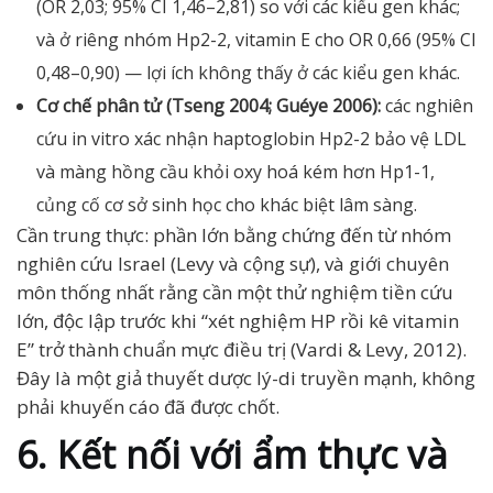
(OR 2,03; 95% CI 1,46–2,81) so với các kiểu gen khác;
và ở riêng nhóm Hp2-2, vitamin E cho OR 0,66 (95% CI
0,48–0,90) — lợi ích không thấy ở các kiểu gen khác.
Cơ chế phân tử (Tseng 2004; Guéye 2006):
các nghiên
cứu in vitro xác nhận haptoglobin Hp2-2 bảo vệ LDL
và màng hồng cầu khỏi oxy hoá kém hơn Hp1-1,
củng cố cơ sở sinh học cho khác biệt lâm sàng.
Cần trung thực: phần lớn bằng chứng đến từ nhóm
nghiên cứu Israel (Levy và cộng sự), và giới chuyên
môn thống nhất rằng cần một thử nghiệm tiền cứu
lớn, độc lập trước khi “xét nghiệm HP rồi kê vitamin
E” trở thành chuẩn mực điều trị (Vardi & Levy, 2012).
Đây là một giả thuyết dược lý-di truyền mạnh, không
phải khuyến cáo đã được chốt.
6. Kết nối với ẩm thực và