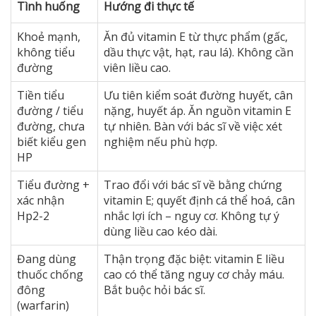
Tình huống
Hướng đi thực tế
Khoẻ mạnh,
Ăn đủ vitamin E từ thực phẩm (gấc,
không tiểu
dầu thực vật, hạt, rau lá). Không cần
đường
viên liều cao.
Tiền tiểu
Ưu tiên kiểm soát đường huyết, cân
đường / tiểu
nặng, huyết áp. Ăn nguồn vitamin E
đường, chưa
tự nhiên. Bàn với bác sĩ về việc xét
biết kiểu gen
nghiệm nếu phù hợp.
HP
Tiểu đường +
Trao đổi với bác sĩ về bằng chứng
xác nhận
vitamin E; quyết định cá thể hoá, cân
Hp2-2
nhắc lợi ích – nguy cơ. Không tự ý
dùng liều cao kéo dài.
Đang dùng
Thận trọng đặc biệt: vitamin E liều
thuốc chống
cao có thể tăng nguy cơ chảy máu.
đông
Bắt buộc hỏi bác sĩ.
(warfarin)