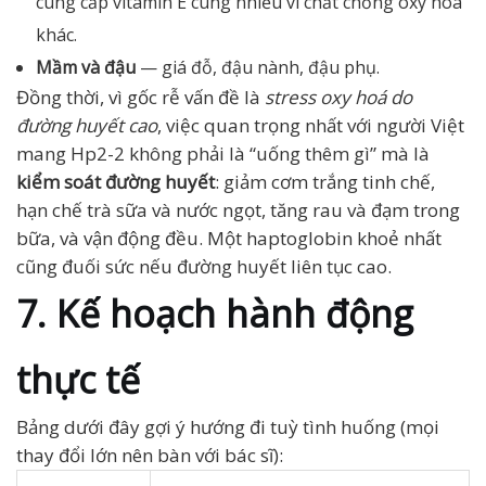
cung cấp vitamin E cùng nhiều vi chất chống oxy hoá
khác.
Mầm và đậu
— giá đỗ, đậu nành, đậu phụ.
Đồng thời, vì gốc rễ vấn đề là
stress oxy hoá do
đường huyết cao
, việc quan trọng nhất với người Việt
mang Hp2-2 không phải là “uống thêm gì” mà là
kiểm soát đường huyết
: giảm cơm trắng tinh chế,
hạn chế trà sữa và nước ngọt, tăng rau và đạm trong
bữa, và vận động đều. Một haptoglobin khoẻ nhất
cũng đuối sức nếu đường huyết liên tục cao.
7. Kế hoạch hành động
thực tế
Bảng dưới đây gợi ý hướng đi tuỳ tình huống (mọi
thay đổi lớn nên bàn với bác sĩ):