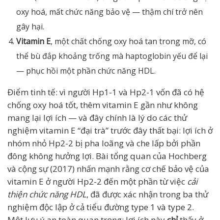
oxy hoá, mất chức năng bảo vệ — thậm chí trở nên
gây hại.
Vitamin E
, một chất chống oxy hoá tan trong mỡ, có
thể bù đắp khoảng trống mà haptoglobin yếu để lại
— phục hồi một phần chức năng HDL.
Điểm tinh tế: vì người Hp1-1 và Hp2-1 vốn đã có hệ
chống oxy hoá tốt, thêm vitamin E gần như không
mang lại lợi ích — và đây chính là lý do các thử
nghiệm vitamin E “đại trà” trước đây thất bại: lợi ích ở
nhóm nhỏ Hp2-2 bị pha loãng và che lấp bởi phần
đông không hưởng lợi. Bài tổng quan của Hochberg
và cộng sự (2017) nhấn mạnh rằng cơ chế bảo vệ của
vitamin E ở người Hp2-2 đến một phần từ việc
cải
thiện chức năng HDL
, đã được xác nhận trong ba thử
nghiệm độc lập ở cả tiểu đường type 1 và type 2.
Một lưu ý an toàn quan trọng: lợi ích này
chỉ
thấy ở