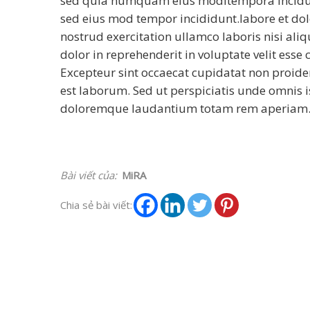
sed quia numquam eius moditempora incidunt 
sed eius mod tempor incididunt.labore et d
nostrud exercitation ullamco laboris nisi al
dolor in reprehenderit in voluptate velit esse 
Excepteur sint occaecat cupidatat non proident
est laborum. Sed ut perspiciatis unde omnis 
doloremque laudantium totam rem aperiam
Bài viết của:
MiRA
Chia sẻ bài viết: