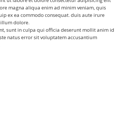
ut labore et dolore consectetur adipisicing elit
olore magna aliqua enim ad minim veniam, quis
iquip ex ea commodo consequat. duis aute irure
cillum dolore.
, sunt in culpa qui officia deserunt mollit anim id
iste natus error sit voluptatem accusantium
.