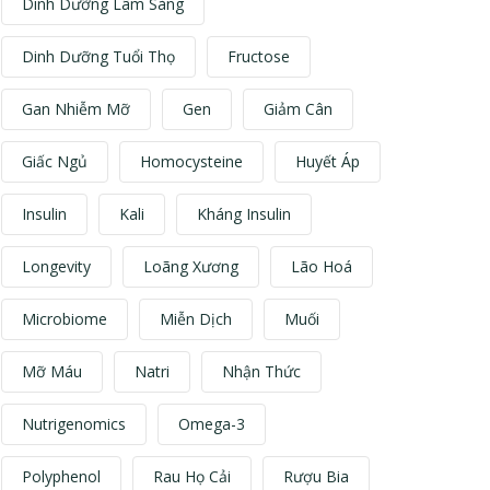
Dinh Dưỡng Lâm Sàng
Dinh Dưỡng Tuổi Thọ
Fructose
Gan Nhiễm Mỡ
Gen
Giảm Cân
Giấc Ngủ
Homocysteine
Huyết Áp
Insulin
Kali
Kháng Insulin
Longevity
Loãng Xương
Lão Hoá
Microbiome
Miễn Dịch
Muối
Mỡ Máu
Natri
Nhận Thức
Nutrigenomics
Omega-3
Polyphenol
Rau Họ Cải
Rượu Bia