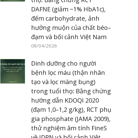
DAFNE (giảm ~1% HbA1c),
đếm carbohydrate, ảnh
hưởng muộn của chất béo–
đạm và bối cảnh Việt Nam
08/04/2026
Dinh dưỡng cho người
bệnh lọc máu (thận nhân
tạo và lọc màng bụng)
trong tuổi thọ: Bằng chứng
hướng dẫn KDOQI 2020
(đạm 1,0–1,2 g/kg), RCT phụ
gia phosphate (JAMA 2009),
thử nghiệm âm tính FineS
về IDPN và bối cảnh Việt