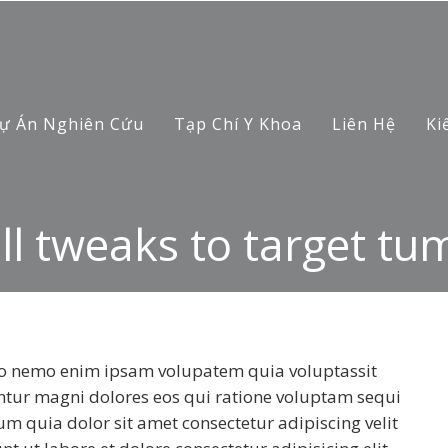
ự Án Nghiên Cứu
Tạp Chí Y Khoa
Liên Hệ
Ki
l tweaks to target tu
abo nemo enim ipsam volupatem quia voluptassit
ntur magni dolores eos qui ratione voluptam sequi
quia dolor sit amet consectetur adipiscing velit